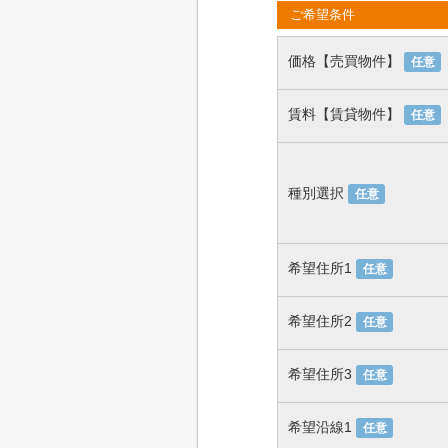
ご希望条件
価格【売買物件】
任意
賃料【賃貸物件】
任意
種別選択
任意
希望住所1
任意
希望住所2
任意
希望住所3
任意
希望沿線1
任意