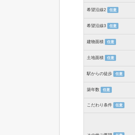
希望沿線2
任意
希望沿線3
任意
建物面積
任意
土地面積
任意
駅からの徒歩
任意
築年数
任意
こだわり条件
任意