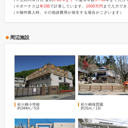
（※ボーナスは
年2回
で計算しています。
1000万円
まで入力でき
（※物件購入時、その他諸費用が発生する場合がございます）
周辺施設
松ケ崎小学校
松ケ崎保育園
約344m／5分
約31m／1分