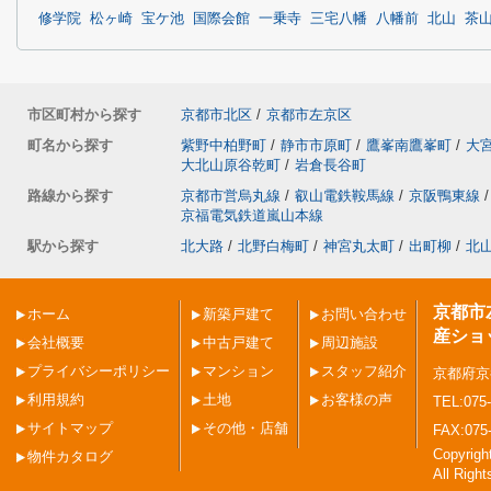
修学院
松ヶ崎
宝ケ池
国際会館
一乗寺
三宅八幡
八幡前
北山
茶
市区町村から探す
京都市北区
/
京都市左京区
町名から探す
紫野中柏野町
/
静市市原町
/
鷹峯南鷹峯町
/
大
大北山原谷乾町
/
岩倉長谷町
路線から探す
京都市営烏丸線
/
叡山電鉄鞍馬線
/
京阪鴨東線
/
京福電気鉄道嵐山本線
駅から探す
北大路
/
北野白梅町
/
神宮丸太町
/
出町柳
/
北
京都市
ホーム
新築戸建て
お問い合わせ
産ショ
会社概要
中古戸建て
周辺施設
プライバシーポリシー
マンション
スタッフ紹介
京都府京
利用規約
土地
お客様の声
TEL:075-
サイトマップ
その他・店舗
FAX:075
Copyri
物件カタログ
All Righ