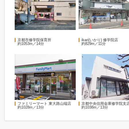
京都市修学院保育所
ikari(いかり) 修学院店
約1053m／14分
約829m／11分
ファミリーマート 東大路山端店
京都中央信用金庫修学院支
約1028m／13分
約1038m／13分