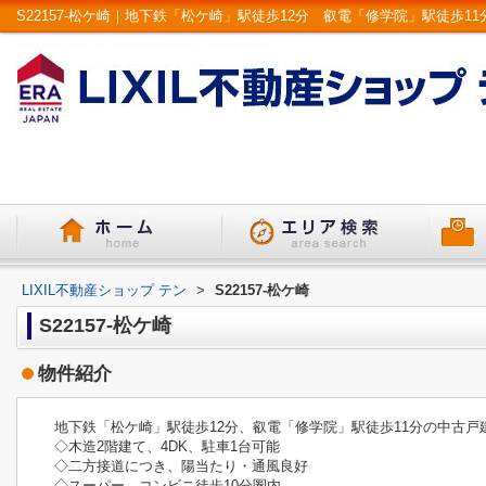
LIXIL不動産ショップ テン
>
S22157-松ケ崎
S22157-松ケ崎
物件紹介
地下鉄「松ケ崎」駅徒歩12分、叡電「修学院」駅徒歩11分の中古戸
◇木造2階建て、4DK、駐車1台可能
◇二方接道につき、陽当たり・通風良好
◇スーパー、コンビニ徒歩10分圏内