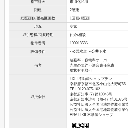
都市計画
市街化区域
階建
2階建
総区画数/販売区画数
1区画/1区画
現況
空家
取引態様/引渡時期
仲介/相談
物件番号
100913536
公営水道
公共下水
設備条件
建蔽率・容積率オーバー
備考
売主の契約不適合責任免責
現状有姿取引
LIXIL不動産ショップテン
京都府京都市北区小山北大野町66
TEL:0120-075-102
京都府知事 (7) 第10043号
取扱会社
京都府知事許可（般-4）第31075号
公益社団法人全国宅地建物取引業
公益社団法人全国宅地建物取引業
ERA LIXIL不動産ショップ