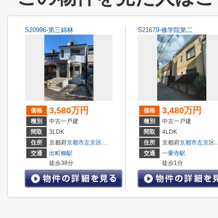
S20996-第三錦林
S21679-修学院第二
3,580万円
3,480万円
価格
価格
種別
中古一戸建
種別
中古一戸建
間取
3LDK
間取
4LDK
住所
京都府
京都市左京区
鹿ケ谷桜谷町
住所
京都府
京都市左京区
交通
出町柳駅
交通
一乗寺駅
徒歩38分
徒歩1分