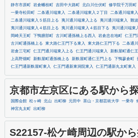
静市市原町
岩倉幡枝町
吉田中大路町
北白川仕伏町
修学院千万田町
一乗寺松田町
二条通川端東入
二条通川端東入２丁目
二条通川端東
二条通川端東入５筋目上る
夷川通川端東入上る
夷川通川端東入
難
夷川通川端東入４筋目上る
夷川通川端東入４筋目下る
夷川通川端東
岡崎天王町
下鴨膳部町
古川町通孫橋上る西入
岩倉忠在地町
仁王門
古川町通孫橋上る
東大路仁王門下る東入
東大路仁王門下る
二条通
岩倉三宅町
仁王門通川端東入上る
仁王門通川端東入
新麩屋町通仁
上高野畑町
新麩屋町通孫橋上る
新麩屋町通仁王門上る
下鴨蓼倉町
仁王門通新麩屋町東入
仁王門通新東洞院東入
仁王門通新丸太町東入
京都市左京区にある駅から
国際会館
松ヶ崎
北山
出町柳
元田中
茶山・京都芸術大学
一乗寺
神宮丸太町
出町柳
S22157-松ケ崎周辺の駅か