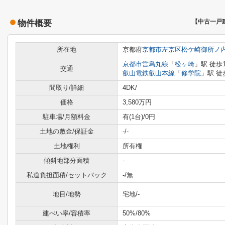
物件概要
【中古一戸
所在地
京都府
京都市左京区
松ケ崎御所ノ
京都市営烏丸線
「
松ヶ崎
」駅 徒歩
交通
叡山電鉄叡山本線
「
修学院
」駅 徒
間取り/詳細
4DK/
価格
3,580万円
駐車場/月額料金
有(1台)/0円
土地の敷金/保証金
-/-
土地権利
所有権
傾斜地部分面積
-
私道負担面積/セットバック
-/無
地目/地勢
宅地/-
建ぺい率/容積率
50%/80%