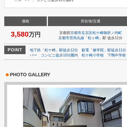
価格
所在地/交通
3,580
京都府
京都市左京区
松ケ崎御所ノ内町
万円
京都市営烏丸線
「
松ヶ崎
」駅 徒歩11分
POINT
地下鉄「松ケ崎」駅徒歩12分
叡電「修学院」駅徒歩11分
パー
コンビニ徒歩10分圏内
松ケ崎小学校
下鴨中学校
PHOTO GALLERY