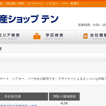
K21430-金閣｜市バス「金閣寺道」停徒歩3分 4SLDK＋WIC ビリヤード シアター バー 駐車2台可 トイレ2箇所 ドライルーム テラス 書斎 IH4口コンロ 蓄電池 太陽光パネル ｜京都市左京区・北区 戸建て・マンション | LIXIL不動産ショップ テン
営業時間：9:00～18:
閣
リヤード、シアター、バー付きの邸宅です。デザイナーによるオシャレな内装
所在地/交通
間取り/建物面積
4LDK