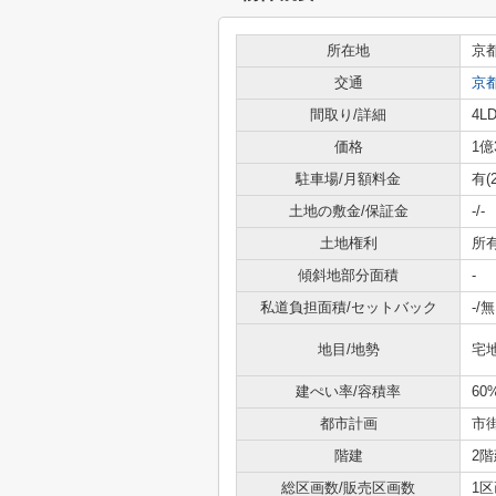
所在地
京
交通
京
間取り/詳細
4LD
価格
1億
駐車場/月額料金
有(
土地の敷金/保証金
-/-
土地権利
所
傾斜地部分面積
-
私道負担面積/セットバック
-/無
地目/地勢
宅
建ぺい率/容積率
60
都市計画
市
階建
2階
総区画数/販売区画数
1区