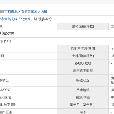
都府
京都市北区
衣笠東御所ノ内町
都市営烏丸線
「
北大路
」駅 徒歩32分
K/
建物面積(坪数)
2
3,800万円
2台)/0円
借地料/借地期間
-/
有権
土地面積(坪数)
1
路地状敷地
-
高圧線下面積
-
角
地/平坦
接道状況
5
%/200%
用途地域
街化区域
種別/構造
建 地下1階
築年月（築年数）
1
画/1区画
向き
-