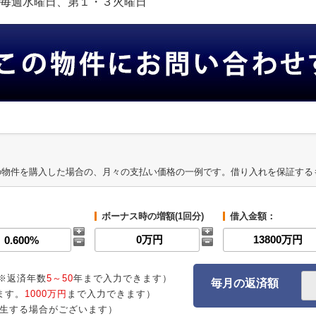
定休日:毎週水曜日、第１・３火曜日
の物件を購入した場合の、月々の支払い価格の一例です。借り入れを保証する
ボーナス時の増額(1回分)
借入金額：
※返済年数
5～50
年まで入力できます）
毎月の返済額
ます。
1000万円
まで入力できます）
生する場合がございます）