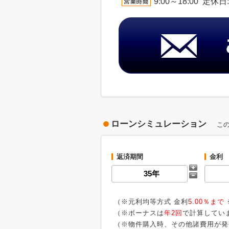
9:00～18:00 
ローンシミュレーション
こ
返済期間
金利
（※元利均等方式 金利
5.00％まで
（※ボーナスは
年2回
で計算してい
（※物件購入時、その他諸費用が発