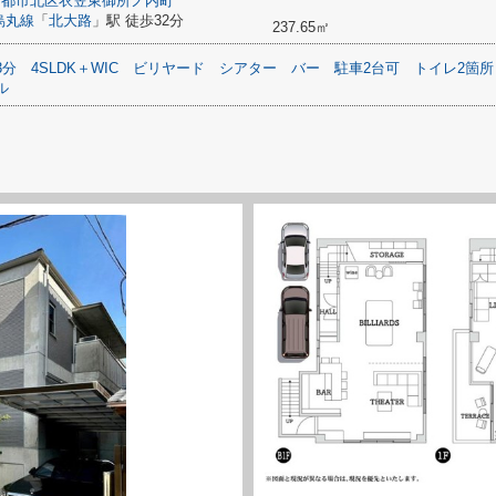
京都市北区
衣笠東御所ノ内町
烏丸線
「
北大路
」駅 徒歩32分
237.65㎡
3分
4SLDK＋WIC
ビリヤード
シアター
バー
駐車2台可
トイレ2箇所
ル