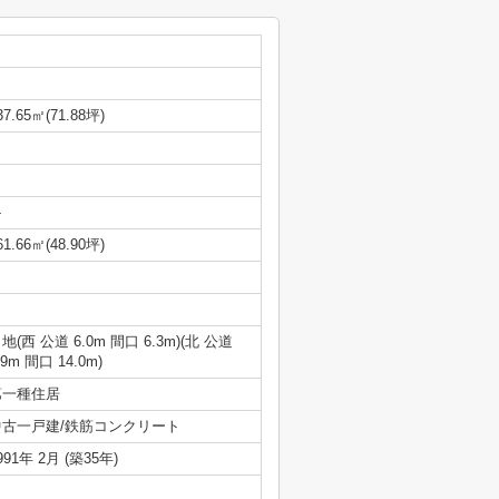
37.65㎡(71.88坪)
-
61.66㎡(48.90坪)
地(西 公道 6.0m 間口 6.3m)(北 公道
.9m 間口 14.0m)
第一種住居
中古一戸建/鉄筋コンクリート
991年 2月 (築35年)