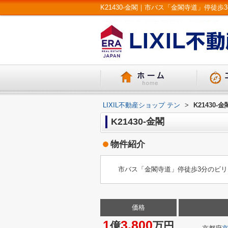
LIXIL不動産ショップ テン
>
K21430-金
K21430-金閣
物件紹介
市バス「金閣寺道」停徒歩3分のビ
価格
1
3,800
億
万円