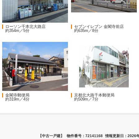
ローソン千本北大路店
セブンイレブン 金閣寺前店
約354m／5分
約635m／8分
金閣寺郵便局
京都北大路千本郵便局
約319m／4分
約509m／7分
【中古一戸建】
物件番号：72141168
情報更新日：2026年