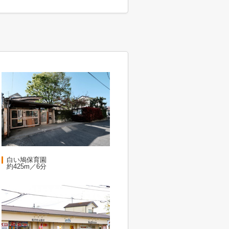
白い鳩保育園
約425m／6分