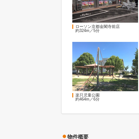
ローソン京都金閣寺前店
約324m／5分
楽只児童公園
約464m／6分
物件概要