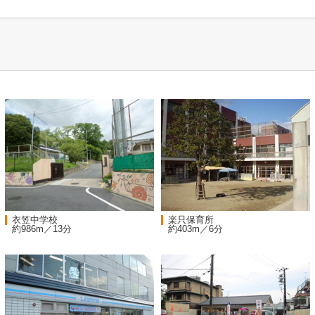
衣笠中学校
楽只保育所
約986m／13分
約403m／6分