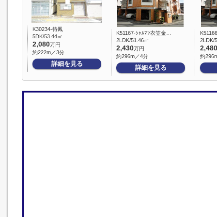
K30234-待鳳
K51167-ｼｬﾙﾏﾝ衣笠金…
K511
5DK/53.44㎡
2LDK/51.46㎡
2LDK/
2,080
万円
2,430
2,48
万円
約222m／3分
約296m／4分
約296
詳細を見る
詳細を見る