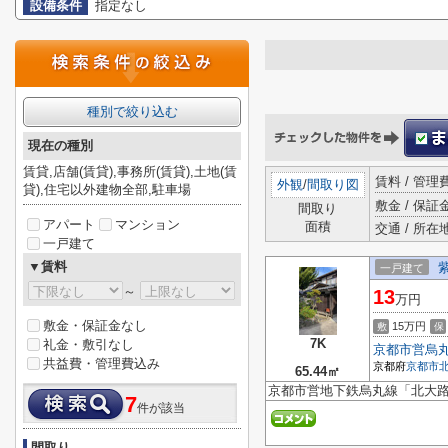
設備条件
指定なし
種別で絞り込む
現在の種別
賃貸,店舗(賃貸),事務所(賃貸),土地(賃
賃料 / 管
外観
/
間取り図
貸),住宅以外建物全部,駐車場
敷金 / 保証金
間取り
アパート
マンション
面積
交通 / 所在
一戸建て
▼賃料
一戸建て
～
13
万円
敷金・保証金なし
15万円
敷
保
7K
礼金・敷引なし
京都市営烏
共益費・管理費込み
京都府
京都市
65.44㎡
京都市営地下鉄烏丸線「北大路
7
件が該当
間取り