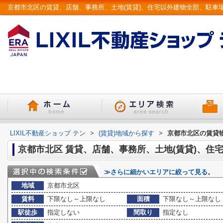
LIXIL不動産ショップ テン
>
(賃貸)地域から探す
>
京都市北区の賃貸
京都市北区 賃貸、店舗、事務所、土地(賃貸)、住
≫さらに細かいエリアに絞って見る。
地域
京都市北区
賃料
下限なし～上限なし
面積
下限なし～上限なし
駅徒歩
指定しない
間取り
指定なし