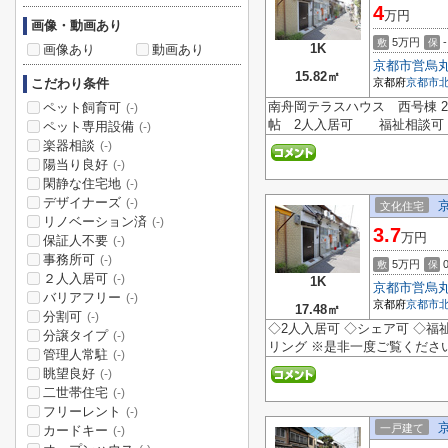
4
万円
画像・動画あり
5万円
-
敷
保
1K
画像あり
動画あり
京都市営烏
15.82㎡
こだわり条件
京都府
京都市
南舟岡テラスハウス 西号棟 
ペット飼育可
(-)
帖 2人入居可 福祉相談可
ペット専用設備
(-)
楽器相談
(-)
陽当り良好
(-)
閑静な住宅地
(-)
デザイナーズ
(-)
文化住宅
リノベーション済
(-)
3.7
万円
保証人不要
(-)
事務所可
(-)
5万円
敷
保
２人入居可
(-)
1K
京都市営烏
バリアフリー
(-)
京都府
京都市
17.48㎡
分割可
(-)
◇2人入居可 ◇シェア可 ◇福
分譲タイプ
(-)
リング ※是非一度ご覧くださ
管理人常駐
(-)
眺望良好
(-)
二世帯住宅
(-)
フリーレント
(-)
一戸建て
カードキー
(-)