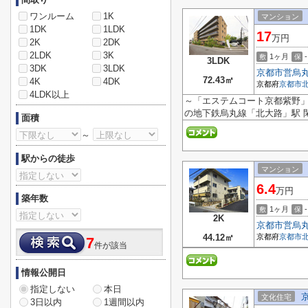
ワンルーム
1K
マンション
1DK
1LDK
17
万円
2K
2DK
2LDK
3K
1ヶ月
-
敷
保
3LDK
3DK
3LDK
京都市営烏
72.43㎡
4K
4DK
京都府
京都市
4LDK以上
～「エステムコート京都紫野」
の地下鉄烏丸線「北大路」駅 
面積
～
駅からの徒歩
マンション
6.4
万円
築年数
1ヶ月
-
敷
保
2K
京都市営烏
44.12㎡
京都府
京都市
7
件が該当
情報公開日
指定しない
本日
文化住宅
3日以内
1週間以内