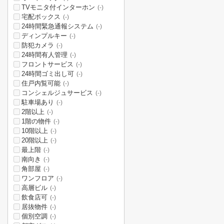
TVモニタ付インターホン
(-)
宅配ボックス
(-)
24時間緊急通報システム
(-)
ディンプルキー
(-)
防犯カメラ
(-)
24時間有人管理
(-)
フロントサービス
(-)
24時間ゴミ出し可
(-)
住戸内覧可能
(-)
コンシェルジュサービス
(-)
駐車場あり
(-)
2階以上
(-)
1階の物件
(-)
10階以上
(-)
20階以上
(-)
最上階
(-)
南向き
(-)
角部屋
(-)
ワンフロア
(-)
高層ビル
(-)
飲食店可
(-)
居抜物件
(-)
個別空調
(-)