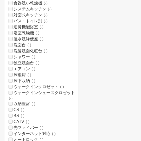
食器洗い乾燥機
(-)
システムキッチン
(-)
対面式キッチン
(-)
バス・トイレ別
(-)
追焚機能浴室
(-)
浴室乾燥機
(-)
温水洗浄便座
(-)
洗面台
(-)
洗髪洗面化粧台
(-)
シャワー
(-)
独立洗面台
(-)
エアコン
(-)
床暖房
(-)
床下収納
(-)
ウォークインクロゼット
(-)
ウォークインシューズクロゼット
(-)
収納豊富
(-)
CS
(-)
BS
(-)
CATV
(-)
光ファイバー
(-)
インターネット対応
(-)
オートロック
(-)