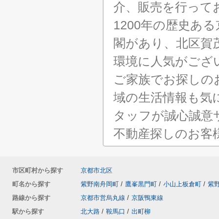
介、販売を行って
1200年の歴史あ
閣があり、北区賀
環境に人気がござ
ご家族でお探しの
域の生活情報も気
タッフが誠心誠意
不動産探しのお客
市区町村から探す
京都市北区
町名から探す
紫野南舟岡町
/
鷹峯黒門町
/
小山上板倉町
/
紫
路線から探す
京都市営烏丸線
/
京阪鴨東線
駅から探す
北大路
/
鞍馬口
/
出町柳