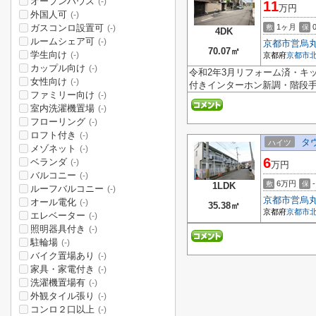
オープンハウス
(-)
11
万円
外国人可
(-)
ガスコンロ設置可
1ヶ月
敷
保
(-)
4DK
ルームシェア可
(-)
京都市営烏
70.07㎡
学生向け
(-)
京都府
京都市
カップル向け
(-)
令和2年3月リフォーム済・キ
女性向け
(-)
付きインターホン新調・階段手
ファミリー向け
(-)
室内洗濯機置場
(-)
フローリング
(-)
ロフト付き
(-)
タ
ハイツ
メゾネット
(-)
6
ベランダ
(-)
万円
バルコニー
(-)
6万円
-
敷
保
1LDK
ルーフバルコニー
(-)
京都市営烏
オール電化
(-)
35.38㎡
京都府
京都市
エレベーター
(-)
照明器具付き
(-)
駐輪場
(-)
バイク置場あり
(-)
家具・家電付き
(-)
洗濯機置場有
(-)
外観タイル張り
(-)
コンロ２口以上
(-)