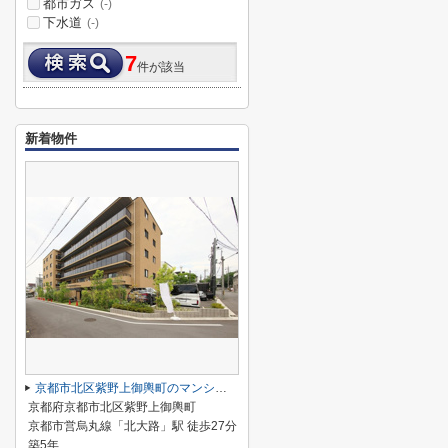
都市ガス
(-)
下水道
(-)
7
件が該当
新着物件
京都市北区紫野上御輿町のマンション
京都府京都市北区紫野上御輿町
京都市営烏丸線「北大路」駅 徒歩27分
築5年