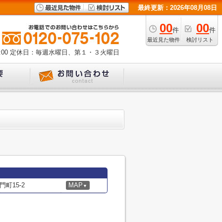
最終更新：2026年08月08日
00
00
件
件
最近見た物件
検討リスト
00
定休日：毎週水曜日、第１・３火曜日
町15-2
MAP
▼