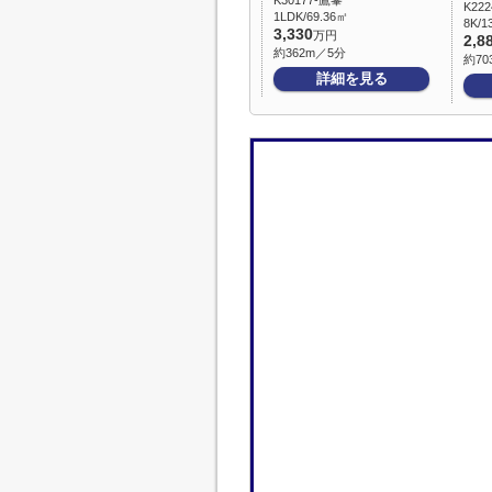
K30177-鷹峯
K22
1LDK/69.36㎡
8K/1
3,330
万円
2,8
約362m／5分
約70
詳細を見る