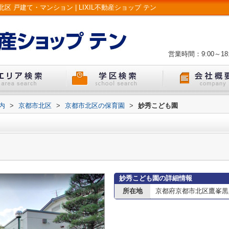
戸建て・マンション | LIXIL不動産ショップ テン
営業時間：9:00～18:
内
>
京都市北区
>
京都市北区の保育園
>
妙秀こども園
妙秀こども園の詳細情報
所在地
京都府京都市北区鷹峯黒門