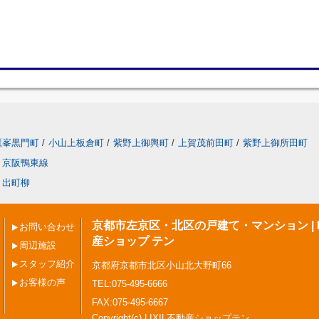
鷹峯黒門町
/
小山上板倉町
/
紫野上御輿町
/
上賀茂前田町
/
紫野上御所田町
京阪鴨東線
出町柳
京都市左京区・北区の戸建て・マンション | L
お問い合わせ
産ショップ テン
周辺施設
スタッフ紹介
京都府京都市北区小山北大野町66
お客様の声
TEL:075-495-6666
FAX:075-495-6667
Copyright(c) LIXIL不動産ショップテン