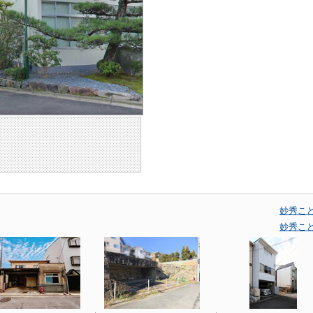
妙秀こ
妙秀こ