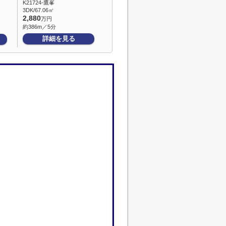
K21724-鷹峯
3DK/67.06㎡
2,880
万円
約386m／5分
詳細を見る