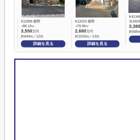
K4134
K11958-紫野
K12023-紫野
3LDK/
-/86.19㎡
-/79.99㎡
3,38
3,550
2,680
万円
万円
約595
約944m／12分
約1015m／13分
詳細を見る
詳細を見る