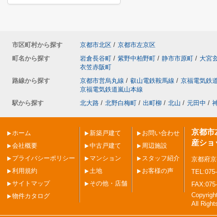
市区町村から探す
京都市北区
/
京都市左京区
町名から探す
岩倉長谷町
/
紫野中柏野町
/
静市市原町
/
大宮
衣笠赤阪町
路線から探す
京都市営烏丸線
/
叡山電鉄鞍馬線
/
京福電気鉄
京福電気鉄道嵐山本線
駅から探す
北大路
/
北野白梅町
/
出町柳
/
北山
/
元田中
/
京都市
ホーム
新築戸建て
お問い合わせ
産ショ
会社概要
中古戸建て
周辺施設
プライバシーポリシー
マンション
スタッフ紹介
京都府京
利用規約
土地
お客様の声
TEL:075-
サイトマップ
その他・店舗
FAX:075
Copyri
物件カタログ
All Righ