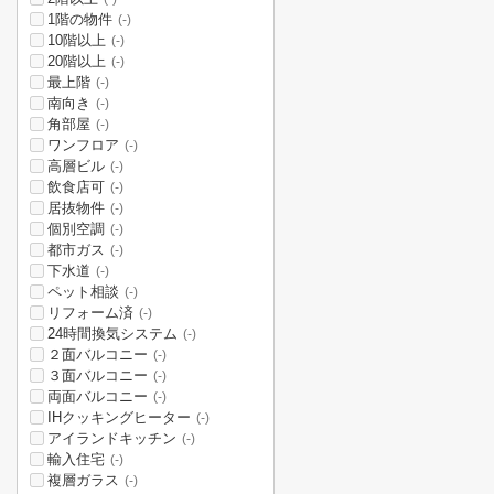
1階の物件
(-)
10階以上
(-)
20階以上
(-)
最上階
(-)
南向き
(-)
角部屋
(-)
ワンフロア
(-)
高層ビル
(-)
飲食店可
(-)
居抜物件
(-)
個別空調
(-)
都市ガス
(-)
下水道
(-)
ペット相談
(-)
リフォーム済
(-)
24時間換気システム
(-)
２面バルコニー
(-)
３面バルコニー
(-)
両面バルコニー
(-)
IHクッキングヒーター
(-)
アイランドキッチン
(-)
輸入住宅
(-)
複層ガラス
(-)