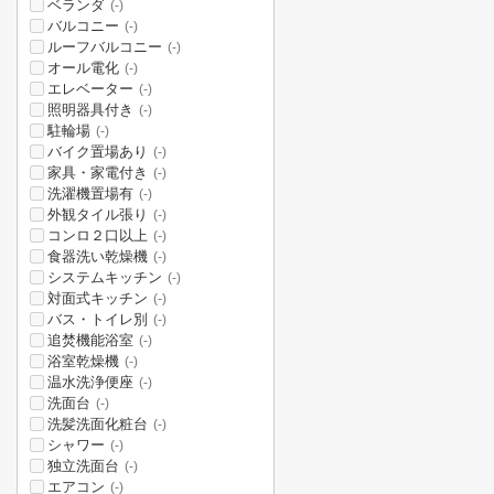
ベランダ
(-)
バルコニー
(-)
ルーフバルコニー
(-)
オール電化
(-)
エレベーター
(-)
照明器具付き
(-)
駐輪場
(-)
バイク置場あり
(-)
家具・家電付き
(-)
洗濯機置場有
(-)
外観タイル張り
(-)
コンロ２口以上
(-)
食器洗い乾燥機
(-)
システムキッチン
(-)
対面式キッチン
(-)
バス・トイレ別
(-)
追焚機能浴室
(-)
浴室乾燥機
(-)
温水洗浄便座
(-)
洗面台
(-)
洗髪洗面化粧台
(-)
シャワー
(-)
独立洗面台
(-)
エアコン
(-)