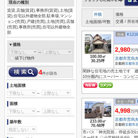
現在の種別
賃貸,店舗(賃貸),事務所(賃貸),土地(賃
外観
価格
貸),住宅以外建物全部,駐車場,マンシ
ョン(売買),戸建(売買),土地(売買),店舗
交通 / 所在
土地面積/坪数
(売買),事務所(売買),住宅以外建物全
部
K121
売地
▼価格
2,980
万
～
100.00㎡
値下げ物件
京都市営烏
30.25坪
京都府
京都市
4
閑静な住宅地の売土地です 
件が該当
10分圏内にスーパー・コン
土地面積
～
中古一戸建
面積
4,998
～
万
京都市営烏
233.00㎡
築年数
京都府
京都市
70.48坪
市バス「神光院前」停徒歩3分の
ター付き ◇小学校徒歩4分、