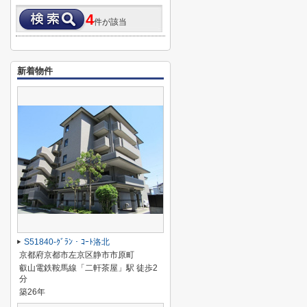
4
件が該当
新着物件
S51840-ｸﾞﾗﾝ・ｺｰﾄ洛北
京都府京都市左京区静市市原町
叡山電鉄鞍馬線「二軒茶屋」駅 徒歩2
分
築26年