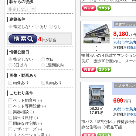
駅からの徒歩
建築条件
中古マンショ
指定しない
あり
なし
8,180
万
4
件が該当
京都市営烏
-
京都府
京都市
-
情報公開日
鴨川沿いの４階建てマンショ
指定しない
本日
良好 徒歩10分圏内に、スーパ
3日以内
1週間以内
画像・動画あり
画像あり
動画あり
中古テラスハ
こだわり条件
699
ペット飼育可
(-)
万円
ペット専用設備
(-)
58.23㎡
京都市営烏
楽器相談
(-)
17.61坪
京都府
京都市
陽当り良好
(-)
市バス「柊野別れ」停徒歩4分の
閑静な住宅地
(-)
静な住宅街 ◇収益可能
デザイナーズ
(-)
リノベーション済
(-)