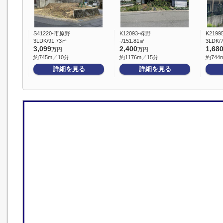
S41220-市原野
K12093-柊野
K2199
3LDK/91.73㎡
-/151.81㎡
3LDK/
3,099
2,400
1,68
万円
万円
約745m／10分
約1176m／15分
約744
詳細を見る
詳細を見る