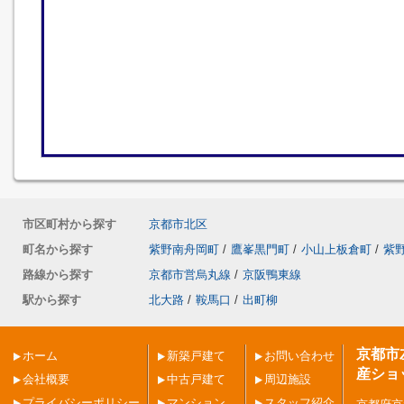
市区町村から探す
京都市北区
町名から探す
紫野南舟岡町
/
鷹峯黒門町
/
小山上板倉町
/
紫
路線から探す
京都市営烏丸線
/
京阪鴨東線
駅から探す
北大路
/
鞍馬口
/
出町柳
京都市
ホーム
新築戸建て
お問い合わせ
産ショ
会社概要
中古戸建て
周辺施設
プライバシーポリシー
マンション
スタッフ紹介