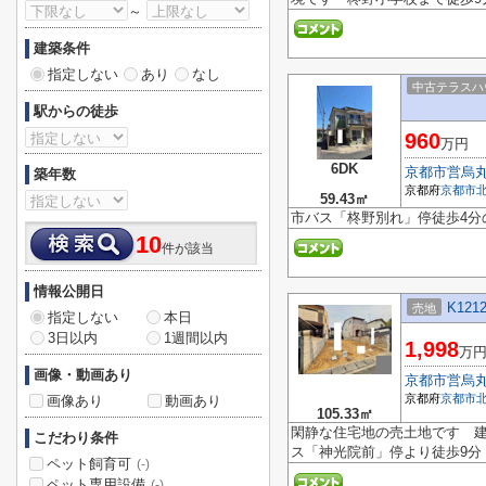
～
建築条件
指定しない
あり
なし
中古テラスハ
駅からの徒歩
960
万円
6DK
京都市営烏
築年数
京都府
京都市
59.43㎡
市バス「柊野別れ」停徒歩4分
10
件が該当
情報公開日
K121
売地
指定しない
本日
3日以内
1週間以内
1,998
万
画像・動画あり
京都市営烏
京都府
京都市
画像あり
動画あり
105.33㎡
閑静な住宅地の売土地です 
こだわり条件
ス「神光院前」停より徒歩9
ペット飼育可
(-)
ペット専用設備
(-)