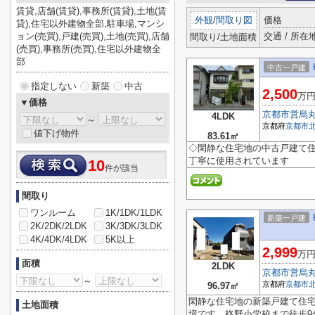
賃貸,店舗(賃貸),事務所(賃貸),土地(賃
外観
/
間取り図
価格
貸),住宅以外建物全部,駐車場,マンシ
ョン(売買),戸建(売買),土地(売買),店舗
交通 / 所在
間取り/土地面積
(売買),事務所(売買),住宅以外建物全
部
中古一戸建
指定しない
新築
中古
2,500
万
▼価格
京都市営烏
4LDK
～
京都府
京都市
値下げ物件
83.61㎡
◇閑静な住宅地の中古戸建て住
丁寧に使用されています
10
件が該当
間取り
ワンルーム
1K/1DK/1LDK
新築一戸建
2K/2DK/2LDK
3K/3DK/3LDK
4K/4DK/4LDK
5K以上
2,999
万
面積
2LDK
京都市営烏
～
京都府
京都市
96.97㎡
閑静な住宅地の新築戸建て住
土地面積
境です 柊野小学校まで徒歩9分