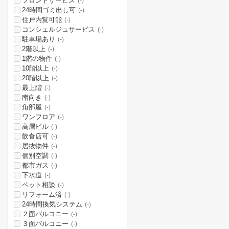
フロントサービス
(-)
24時間ゴミ出し可
(-)
住戸内覧可能
(-)
コンシェルジュサービス
(-)
駐車場あり
(-)
2階以上
(-)
1階の物件
(-)
10階以上
(-)
20階以上
(-)
最上階
(-)
南向き
(-)
角部屋
(-)
ワンフロア
(-)
高層ビル
(-)
飲食店可
(-)
居抜物件
(-)
個別空調
(-)
都市ガス
(-)
下水道
(-)
ペット相談
(-)
リフォーム済
(-)
24時間換気システム
(-)
２面バルコニー
(-)
３面バルコニー
(-)