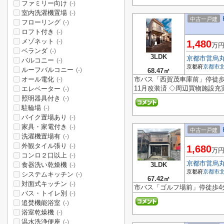
ファミリー向け
(-)
室内洗濯機置場
(-)
中古一戸建
フローリング
(-)
ロフト付き
(-)
メゾネット
(-)
1,480
万
ベランダ
(-)
3LDK
京都市営烏
バルコニー
(-)
京都府
京都市
ルーフバルコニー
(-)
68.47㎡
オール電化
市バス「西賀茂車庫前」停徒歩3
(-)
11月改装済 ◇周辺買物施設充
エレベーター
(-)
照明器具付き
(-)
駐輪場
(-)
バイク置場あり
(-)
家具・家電付き
(-)
中古一戸建
洗濯機置場有
(-)
外観タイル張り
(-)
1,680
万
コンロ２口以上
(-)
京都市営烏
食器洗い乾燥機
3LDK
(-)
京都府
京都市
システムキッチン
(-)
67.42㎡
対面式キッチン
(-)
市バス「ゴルフ場前」停徒歩4分
バス・トイレ別
(-)
追焚機能浴室
(-)
浴室乾燥機
(-)
温水洗浄便座
(-)