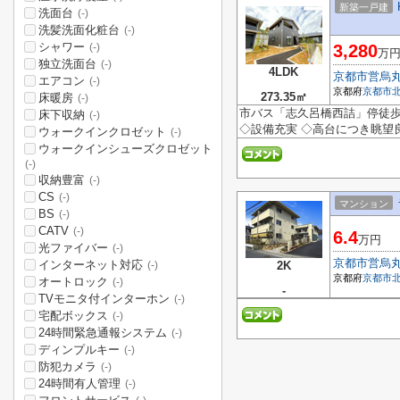
新築一戸建
洗面台
(-)
洗髪洗面化粧台
(-)
シャワー
3,280
(-)
万
独立洗面台
(-)
4LDK
京都市営烏
エアコン
(-)
京都府
京都市
273.35㎡
床暖房
(-)
市バス「志久呂橋西詰」停徒歩7
床下収納
(-)
◇設備充実 ◇高台につき眺望
ウォークインクロゼット
(-)
ウォークインシューズクロゼット
(-)
収納豊富
(-)
CS
(-)
マンション
BS
(-)
CATV
(-)
6.4
万円
光ファイバー
(-)
京都市営烏
インターネット対応
2K
(-)
京都府
京都市
オートロック
(-)
-
TVモニタ付インターホン
(-)
宅配ボックス
(-)
24時間緊急通報システム
(-)
ディンプルキー
(-)
防犯カメラ
(-)
24時間有人管理
(-)