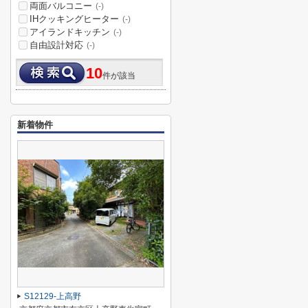
両面バルコニー
(-)
IHクッキングヒーター
(-)
アイランドキッチン
(-)
自由設計対応
(-)
10
件が該当
新着物件
S12129-上高野