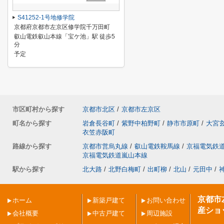
S41252-1号地修学院
京都府京都市左京区修学院千万田町
叡山電鉄叡山本線「宝ケ池」駅 徒歩5
分
予定
市区町村から探す
京都市北区
/
京都市左京区
町名から探す
岩倉長谷町
/
紫野中柏野町
/
静市市原町
/
大宮
衣笠赤阪町
路線から探す
京都市営烏丸線
/
叡山電鉄鞍馬線
/
京福電気鉄
京福電気鉄道嵐山本線
駅から探す
北大路
/
北野白梅町
/
出町柳
/
北山
/
元田中
/
京都市
ホーム
新築戸建て
お問い合わせ
産ショ
会社概要
中古戸建て
周辺施設