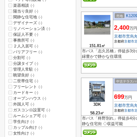
楽器相談
(-)
陽当り良好
(-)
K120
売地
閑静な住宅地
(-)
デザイナーズ
(-)
2,400
万
リノベーション済
(-)
保証人不要
(-)
京都市営烏
事務所可
(-)
京都府
京都市
151.81㎡
２人入居可
(-)
市バス「志久呂橋」停徒歩3分の
バリアフリー
(-)
緑豊かで静かな住環境
分割可
(-)
分譲タイプ
(-)
管理人常駐
(-)
眺望良好
(-)
二世帯住宅
(-)
中古テラスハ
フリーレント
(-)
カードキー
(-)
699
万円
オープンハウス
(-)
外国人可
3DK
(-)
京都市営烏
ガスコンロ設置可
(-)
京都府
京都市
58.23㎡
ルームシェア可
(-)
市バス「柊野別れ」停徒歩4分の
学生向け
(-)
静な住宅街 ◇収益可能
カップル向け
(-)
女性向け
(-)