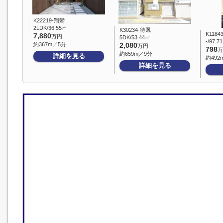
K22219-翔鸞
2LDK/36.55㎡
K30234-待鳳
K1184
7,880
万円
5DK/53.44㎡
-/97.7
約367m／5分
2,080
万円
798
万
約659m／9分
詳細を見る
約492
詳細を見る