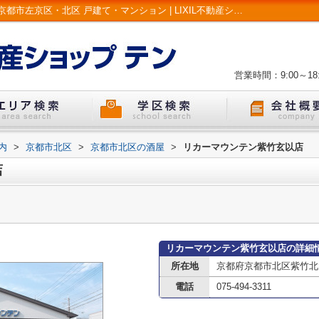
リカーマウンテン紫竹玄以店情報ページ｜京都市左京区・北区 戸建て・マンション | LIXIL不動産ショップ テン
営業時間：9:00～18:
内
>
京都市北区
>
京都市北区の酒屋
>
リカーマウンテン紫竹玄以店
店
リカーマウンテン紫竹玄以店の詳細
所在地
京都府京都市北区紫竹北大
電話
075-494-3311