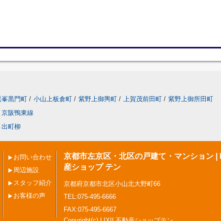
鷹峯黒門町
/
小山上板倉町
/
紫野上御輿町
/
上賀茂前田町
/
紫野上御所田町
京阪鴨東線
出町柳
京都市左京区・北区の戸建て・マンション | L
お問い合わせ
産ショップ テン
周辺施設
スタッフ紹介
京都府京都市北区小山北大野町66
お客様の声
TEL:075-495-6666
FAX:075-495-6667
Copyright(c) LIXIL不動産ショップテン