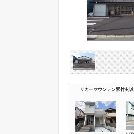
リカーマウンテン紫竹玄以
K12