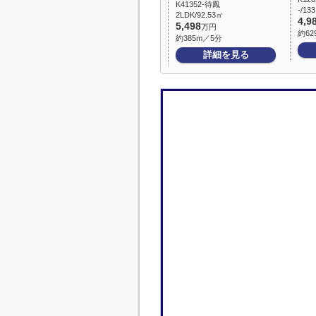
K41352-待鳳
-/13
2LDK/92.53㎡
4,9
5,498
万円
約62
約385m／5分
詳細を見る