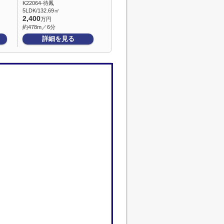
K22064-待鳳
5LDK/132.69㎡
2,400
万円
約478m／6分
詳細を見る