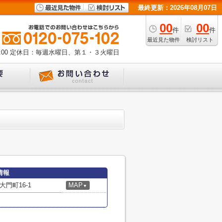
最終更新：2026年08月07日
00
00
件
件
最近見た物件
検討リスト
00
定休日：毎週水曜日、第１・３火曜日
情報
門町16-1
MAP
▼