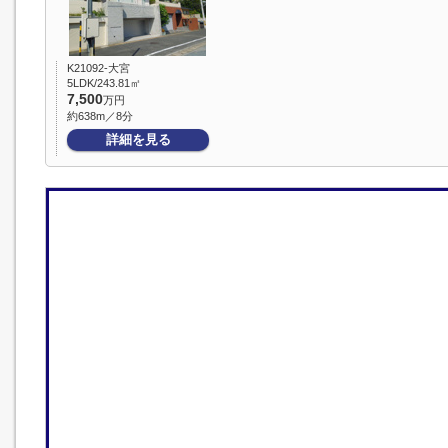
K21092-大宮
5LDK/243.81㎡
7,500
万円
約638m／8分
詳細を見る