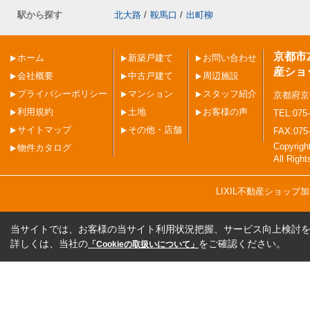
駅から探す
北大路
/
鞍馬口
/
出町柳
京都市
ホーム
新築戸建て
お問い合わせ
産ショ
会社概要
中古戸建て
周辺施設
プライバシーポリシー
マンション
スタッフ紹介
京都府京
利用規約
土地
お客様の声
TEL:075-
サイトマップ
その他・店舗
FAX:075
Copyri
物件カタログ
All Righ
LIXIL不動産ショッ
当サイトでは、お客様の当サイト利用状況把握、サービス向上検討を目
詳しくは、当社の
をご確認ください。
「Cookieの取扱いについて」