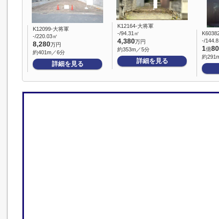
K12164-大将軍
K12099-大将軍
-/94.31㎡
K603
-/220.03㎡
4,380
-/144.
万円
8,280
万円
1
80
億
約353m／5分
約401m／6分
約291
詳細を見る
詳細を見る