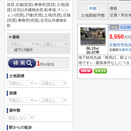
賃貸,店舗(賃貸),事務所(賃貸),土地(賃
外観
価格
貸),住宅以外建物全部,駐車場,マンシ
ョン(売買),戸建(売買),土地(売買),店舗
交通 / 所在
土地面積/坪数
(売買),事務所(売買),住宅以外建物全
部
K119
売地
3,550
▼価格
万
～
京都市営烏
86.19㎡
値下げ物件
京都府
京都市
26.07坪
地下鉄烏丸線「鞍馬口」駅より
1
地です♪ 建築条件なしにつき
件が該当
土地面積
～
面積
～
築年数
駅からの徒歩