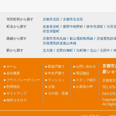
市区町村から探す
京都市北区
/
京都市左京区
町名から探す
岩倉長谷町
/
紫野中柏野町
/
静市市原町
/
大宮
衣笠赤阪町
路線から探す
京都市営烏丸線
/
叡山電鉄鞍馬線
/
京福電気鉄
京福電気鉄道嵐山本線
駅から探す
北大路
/
北野白梅町
/
出町柳
/
北山
/
元田中
/
京都市
ホーム
新築戸建て
お問い合わせ
産ショ
会社概要
中古戸建て
周辺施設
プライバシーポリシー
マンション
スタッフ紹介
京都府京
利用規約
土地
お客様の声
TEL:075-
サイトマップ
その他・店舗
FAX:075
Copyri
物件カタログ
All Righ