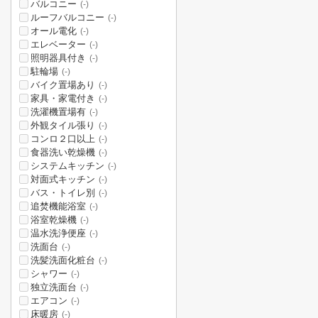
バルコニー
(-)
ルーフバルコニー
(-)
オール電化
(-)
エレベーター
(-)
照明器具付き
(-)
駐輪場
(-)
バイク置場あり
(-)
家具・家電付き
(-)
洗濯機置場有
(-)
外観タイル張り
(-)
コンロ２口以上
(-)
食器洗い乾燥機
(-)
システムキッチン
(-)
対面式キッチン
(-)
バス・トイレ別
(-)
追焚機能浴室
(-)
浴室乾燥機
(-)
温水洗浄便座
(-)
洗面台
(-)
洗髪洗面化粧台
(-)
シャワー
(-)
独立洗面台
(-)
エアコン
(-)
床暖房
(-)