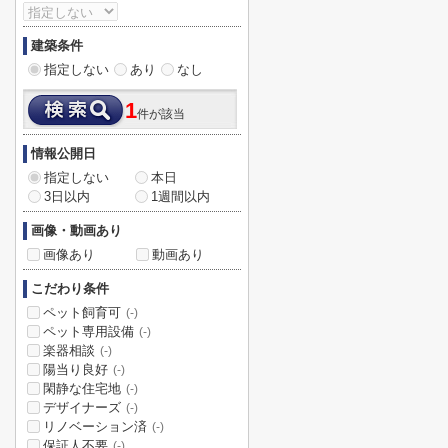
建築条件
指定しない
あり
なし
1
件が該当
情報公開日
指定しない
本日
3日以内
1週間以内
画像・動画あり
画像あり
動画あり
こだわり条件
ペット飼育可
(-)
ペット専用設備
(-)
楽器相談
(-)
陽当り良好
(-)
閑静な住宅地
(-)
デザイナーズ
(-)
リノベーション済
(-)
保証人不要
(-)