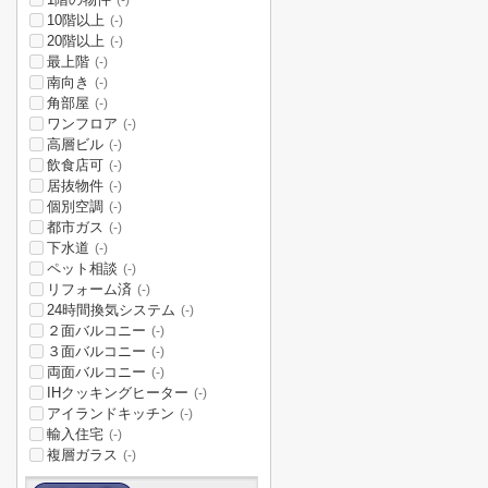
(-)
10階以上
(-)
20階以上
(-)
最上階
(-)
南向き
(-)
角部屋
(-)
ワンフロア
(-)
高層ビル
(-)
飲食店可
(-)
居抜物件
(-)
個別空調
(-)
都市ガス
(-)
下水道
(-)
ペット相談
(-)
リフォーム済
(-)
24時間換気システム
(-)
２面バルコニー
(-)
３面バルコニー
(-)
両面バルコニー
(-)
IHクッキングヒーター
(-)
アイランドキッチン
(-)
輸入住宅
(-)
複層ガラス
(-)