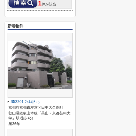
1
件が該当
新着物件
S52201-ﾌｫﾙﾑ洛北
京都府京都市左京区田中大久保町
叡山電鉄叡山本線「茶山・京都芸術大
学」駅 徒歩4分
築36年