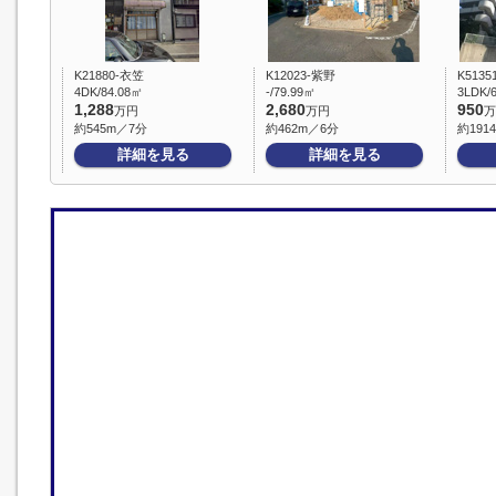
K21880-衣笠
K12023-紫野
K513
4DK/84.08㎡
-/79.99㎡
3LDK/
1,288
2,680
950
万円
万円
万
約545m／7分
約462m／6分
約191
詳細を見る
詳細を見る