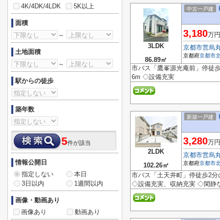
4K/4DK/4LDK
5K以上
中古一戸建
面積
3,180
万
～
3LDK
京都市営烏
土地面積
京都府
京都市
86.89㎡
～
市バス「鷹峯源光庵前」停徒歩2
6m ◇設備充実
駅からの徒歩
築年数
新築一戸建
5
3,280
万
件が該当
2LDK
京都市営烏
情報公開日
京都府
京都市
102.26㎡
指定しない
本日
市バス「土天井町」停徒歩2分の
3日以内
1週間以内
◇設備充実、収納充実 ◇閑静
画像・動画あり
画像あり
動画あり