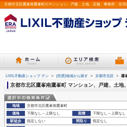
LIXIL不動産ショップ テン
>
(売買)地域から探す
>
京都市北区
>
鷹
京都市北区鷹峯南鷹峯町 マンション、戸建、土地
地域
京都市北区鷹峯南鷹峯町
価格
下限なし～上限なし
面積
下限なし～上限なし
駅徒歩
指定しない
間取り
指定なし