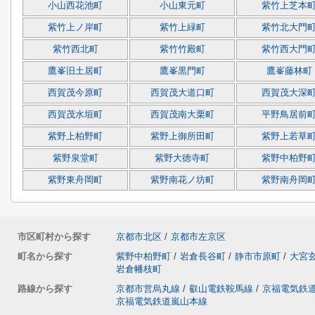
小山西花池町
小山東元町
紫竹上芝本
紫竹上ノ岸町
紫竹上緑町
紫竹北大門
紫竹西北町
紫竹竹殿町
紫竹西大門
鷹峯旧土居町
鷹峯黒門町
鷹峯藤林町
西賀茂今原町
西賀茂大道口町
西賀茂大深
西賀茂水垣町
西賀茂南大栗町
平野鳥居前
紫野上柏野町
紫野上御所田町
紫野上若草
紫野泉堂町
紫野大徳寺町
紫野中柏野
紫野東舟岡町
紫野南花ノ坊町
紫野南舟岡
市区町村から探す
京都市北区
/
京都市左京区
町名から探す
紫野中柏野町
/
岩倉長谷町
/
静市市原町
/
大宮
岩倉幡枝町
路線から探す
京都市営烏丸線
/
叡山電鉄鞍馬線
/
京福電気鉄
京福電気鉄道嵐山本線