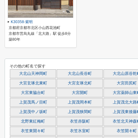
K30358-紫明
京都府京都市北区小山西花池町
京都市営烏丸線「北大路」駅 徒歩8分
築80年
その他の町名で探す
大北山天神岡町
大北山長谷町
大北山原谷乾
大宮玄琢北東町
大宮玄琢北町
大宮田尻町
大宮東脇台町
大宮開町
大宮薬師山東
上賀茂馬ノ目町
上賀茂岡本町
上賀茂北大路
上賀茂中ノ坂町
上賀茂狭間町
上賀茂東後藤
北野東紅梅町
衣笠赤阪町
衣笠北天神森
衣笠東開キ町
衣笠氷室町
衣笠開キ町