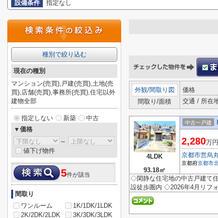
設備条件
指定なし
種別で絞り込む
現在の種別
マンション(売買),戸建(売買),土地(売
外観
/
間取り図
価格
買),店舗(売買),事務所(売買),住宅以外
建物全部
交通 / 所在
間取り/面積
指定しない
新築
中古
中古一戸建
▼価格
2,280
～
万
値下げ物件
京都市営烏
4LDK
京都府
京都市
93.18㎡
5
件が該当
◇閑静な住宅地の中古戸建て住
設徒歩圏内 ◇2026年4月リ
間取り
ワンルーム
1K/1DK/1LDK
2K/2DK/2LDK
3K/3DK/3LDK