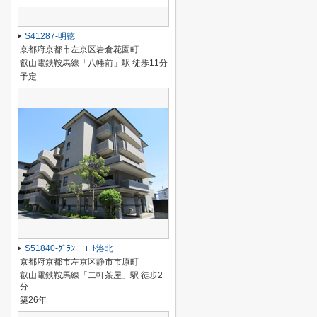
S41287-明徳
京都府京都市左京区岩倉花園町
叡山電鉄鞍馬線「八幡前」駅 徒歩11分
予定
S51840-ｸﾞﾗﾝ・ｺｰﾄ洛北
京都府京都市左京区静市市原町
叡山電鉄鞍馬線「二軒茶屋」駅 徒歩2
分
築26年