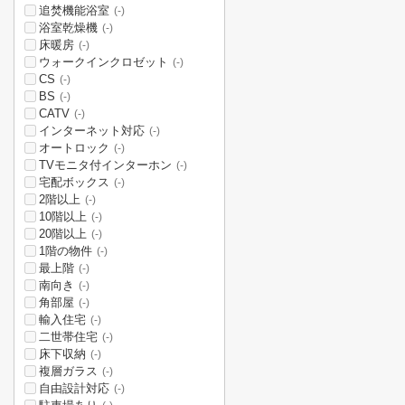
追焚機能浴室
(-)
浴室乾燥機
(-)
床暖房
(-)
ウォークインクロゼット
(-)
CS
(-)
BS
(-)
CATV
(-)
インターネット対応
(-)
オートロック
(-)
TVモニタ付インターホン
(-)
宅配ボックス
(-)
2階以上
(-)
10階以上
(-)
20階以上
(-)
1階の物件
(-)
最上階
(-)
南向き
(-)
角部屋
(-)
輸入住宅
(-)
二世帯住宅
(-)
床下収納
(-)
複層ガラス
(-)
自由設計対応
(-)