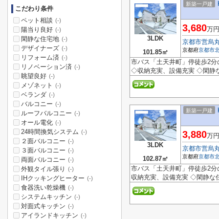
新築一戸建
こだわり条件
ペット相談
(-)
3,680
万
陽当り良好
(-)
3LDK
閑静な住宅地
(-)
京都市営烏
デザイナーズ
(-)
京都府
京都市
101.85㎡
リフォーム済
(-)
市バス「土天井町」停徒歩2分の
リノベーション済
(-)
◇収納充実、設備充実 ◇閑静
眺望良好
(-)
メゾネット
(-)
ベランダ
(-)
バルコニー
(-)
新築一戸建
ルーフバルコニー
(-)
オール電化
(-)
24時間換気システム
(-)
3,880
万
２面バルコニー
(-)
3LDK
京都市営烏
３面バルコニー
(-)
京都府
京都市
102.87㎡
両面バルコニー
(-)
市バス「土天井町」停徒歩2分の
外観タイル張り
(-)
収納充実、設備充実 ◇閑静な
IHクッキングヒーター
(-)
食器洗い乾燥機
(-)
システムキッチン
(-)
対面式キッチン
(-)
アイランドキッチン
(-)