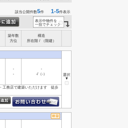
5
1-5
該当公開件数
件
件表示
表示中物件を
一括でチェック
築年数
構造
方位
所在階 / （階建）
-
-
-
-/（-）
選択
▼
・工務店で建築いただけます 徒歩