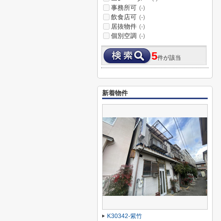
事務所可
(-)
飲食店可
(-)
居抜物件
(-)
個別空調
(-)
5
件が該当
新着物件
K30342-紫竹