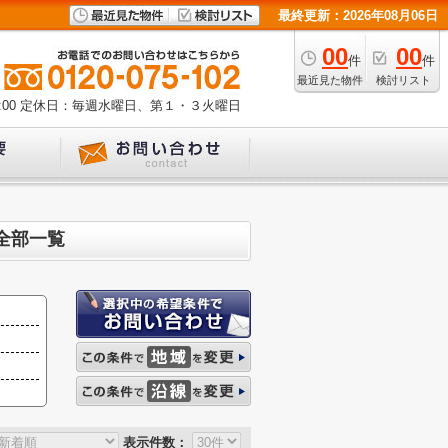
最終更新：2026年08月06日
00
00
件
件
最近見た物件
検討リスト
00
定休日：毎週水曜日、第１・３火曜日
全部一覧
表示件数：