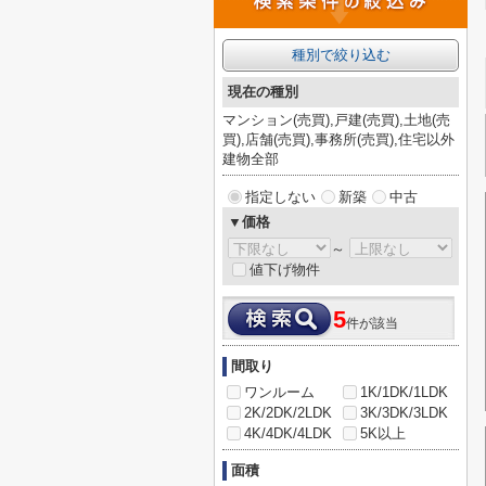
種別で絞り込む
現在の種別
マンション(売買),戸建(売買),土地(売
買),店舗(売買),事務所(売買),住宅以外
建物全部
指定しない
新築
中古
▼価格
～
値下げ物件
5
件が該当
間取り
ワンルーム
1K/1DK/1LDK
2K/2DK/2LDK
3K/3DK/3LDK
4K/4DK/4LDK
5K以上
面積