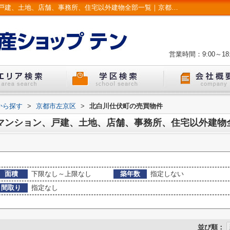
京都市左京区北白川仕伏町のマンション、戸建、土地、店舗、事務所、住宅以外建物全部一覧｜京都市左京区・北区 戸建て・マンション | LIXIL不動産ショップ テン
営業時間：9:00～18:
から探す
>
京都市左京区
>
北白川仕伏町の売買物件
マンション、戸建、土地、店舗、事務所、住宅以外建物
面積
下限なし～上限なし
築年数
指定しない
間取り
指定なし
並び順：