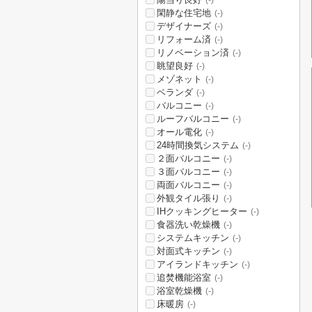
(-)
閑静な住宅地
(-)
デザイナーズ
(-)
リフォーム済
(-)
リノベーション済
(-)
眺望良好
(-)
メゾネット
(-)
ベランダ
(-)
バルコニー
(-)
ルーフバルコニー
(-)
オール電化
(-)
24時間換気システム
(-)
２面バルコニー
(-)
３面バルコニー
(-)
両面バルコニー
(-)
外観タイル張り
(-)
IHクッキングヒーター
(-)
食器洗い乾燥機
(-)
システムキッチン
(-)
対面式キッチン
(-)
アイランドキッチン
(-)
追焚機能浴室
(-)
浴室乾燥機
(-)
床暖房
(-)