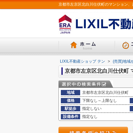
LIXIL不動産ショップ テン
>
(売買)地域
京都市左京区北白川仕伏町 
地域
京都市左京区北白川仕伏町
価格
下限なし～上限なし
駅徒歩
指定しない
設備条件
指定なし