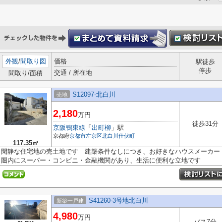
外観
/
間取り図
価格
駅徒歩
停歩
交通 / 所在地
間取り/面積
S12097-北白川
売地
2,180
万円
徒歩31分
京阪鴨東線
「
出町柳
」駅
京都府
京都市左京区
北白川仕伏町
117.35㎡
閑静な住宅地の売土地です 建築条件なしにつき、お好きなハウスメーカー
圏内にスーパー・コンビニ・金融機関があり、生活に便利な立地です
S41260-3号地北白川
新築一戸建
4,980
万円
バス7分