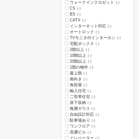
ウォークインクロゼット
(-)
CS
(-)
BS
(-)
CATV
(-)
インターネット対応
(-)
オートロック
(-)
TVモニタ付インターホン
(-)
宅配ボックス
(-)
2階以上
(-)
10階以上
(-)
20階以上
(-)
1階の物件
(-)
最上階
(-)
南向き
(-)
角部屋
(-)
輸入住宅
(-)
二世帯住宅
(-)
床下収納
(-)
複層ガラス
(-)
自由設計対応
(-)
駐車場あり
(-)
ワンフロア
(-)
高層ビル
(-)
エレベーター
(-)