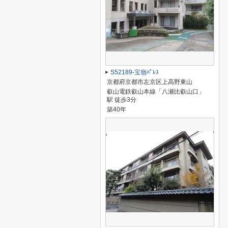
S52189-宝嶺ﾊﾟﾚｽ
京都府京都市左京区上高野東山
叡山電鉄叡山本線「八瀬比叡山口」
駅 徒歩3分
築40年