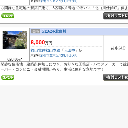
京都府
京都市左京区
北白川仕伏町
◇閑静な住宅地の新築戸建て、3区画の1号地 ◇市バス「北白川仕伏町」停より徒
S11624-北白川
売地
8,000
万円
徒歩24分
叡山電鉄叡山本線
「
元田中
」駅
京都府
京都市左京区
北白川仕伏町
620.86㎡
閑静な住宅地 建築条件無しにつき、お好きな工務店・ハウスメーカーで
ーパー・コンビニ・金融機関があり、生活に便利な立地です！