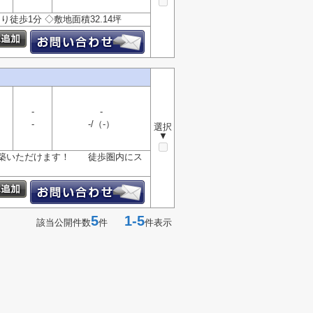
歩1分 ◇敷地面積32.14坪
-
-
-
-/（-）
選択
▼
建築いただけます！ 徒歩圏内にス
5
1-5
該当公開件数
件
件表示