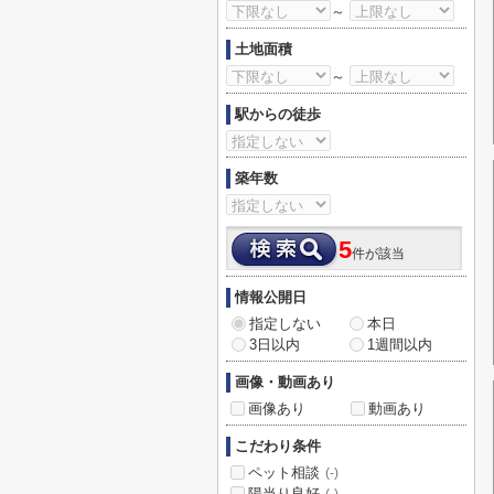
～
土地面積
～
駅からの徒歩
築年数
5
件が該当
情報公開日
指定しない
本日
3日以内
1週間以内
画像・動画あり
画像あり
動画あり
こだわり条件
ペット相談
(-)
陽当り良好