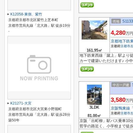
K12058-東側、紫竹
京都府京都市北区紫竹上芝本町
S113
売地
京都市営烏丸線「北大路」駅 徒歩19分
-
4,280
万
京都地下鉄
京都府
京都市
161.95㎡
地下鉄東西線「蹴上」駅より徒
カーで建築いただけます♪ 小中
中古一戸建
3,580
万
K21271-大宮
3LDK
京阪鴨東線
京都府京都市北区大宮東小野堀町
京都府
京都市
京都市営烏丸線「北大路」駅 徒歩28分
81.00㎡
築50年
京阪「出町柳」駅バス乗車10分
哲学の路近く、小学校まで徒歩