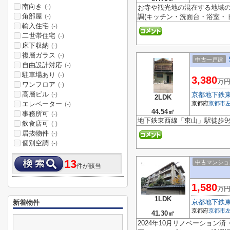
南向き
(-)
お寺や観光地の混在する地域の
角部屋
調(キッチン・洗面台・浴室
(-)
輸入住宅
(-)
二世帯住宅
(-)
床下収納
(-)
複層ガラス
(-)
中古一戸建
自由設計対応
(-)
駐車場あり
(-)
3,380
万
ワンフロア
(-)
高層ビル
京都地下鉄
(-)
2LDK
エレベーター
京都府
京都市
(-)
44.54㎡
事務所可
(-)
地下鉄東西線「東山」駅徒歩9
飲食店可
(-)
居抜物件
(-)
個別空調
(-)
13
中古マンショ
件が該当
1,580
万
1LDK
京都地下鉄
新着物件
京都府
京都市
41.30㎡
2024年10月リノベーショ