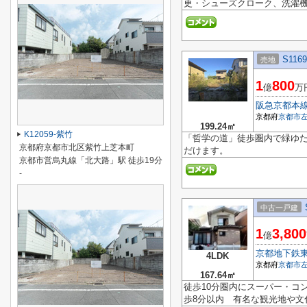
更・シューズクローク、洗濯
S116
売地
1
800
億
万
阪急京都本
京都府
京都市
199.24㎡
K12059-紫竹
「哲学の道」徒歩圏内で緑ゆた
京都府京都市北区紫竹上芝本町
だけます。
京都市営烏丸線「北大路」駅 徒歩19分
-
中古一戸建
1
3,800
億
京都地下鉄
4LDK
京都府
京都市
167.64㎡
徒歩10分圏内にスーパー・コ
歩8分以内 有名な観光地や文