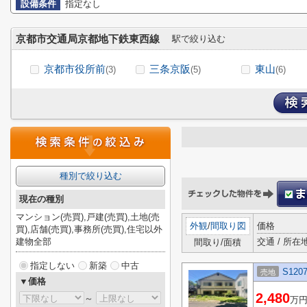
設備条件
指定なし
京都市交通局京都地下鉄東西線
駅で絞り込む
京都市役所前
三条京阪
東山
(3)
(5)
(6)
種別で絞り込む
現在の種別
マンション(売買),戸建(売買),土地(売
外観
/
間取り図
価格
買),店舗(売買),事務所(売買),住宅以外
建物全部
交通 / 所在
間取り/面積
指定しない
新築
中古
S12
売地
▼価格
2,480
～
万