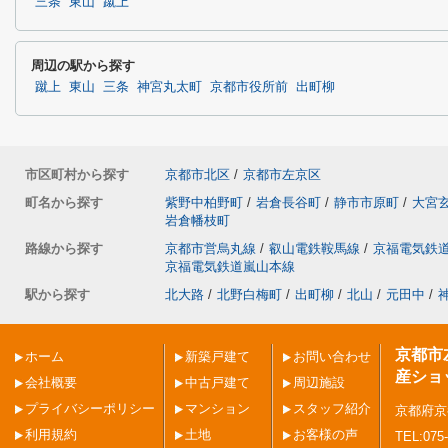
三条
東山
蹴上
周辺の駅から探す
蹴上
東山
三条
神宮丸太町
京都市役所前
出町柳
市区町村から探す
京都市北区
/
京都市左京区
町名から探す
紫野中柏野町
/
岩倉長谷町
/
静市市原町
/
大宮
岩倉幡枝町
路線から探す
京都市営烏丸線
/
叡山電鉄鞍馬線
/
京福電気鉄
京福電気鉄道嵐山本線
駅から探す
北大路
/
北野白梅町
/
出町柳
/
北山
/
元田中
/
京都市
ホーム
新築戸建て
お問い合わせ
産ショ
会社概要
中古戸建て
周辺施設
プライバシーポリシー
マンション
スタッフ紹介
京都府京
利用規約
土地
お客様の声
TEL:075-