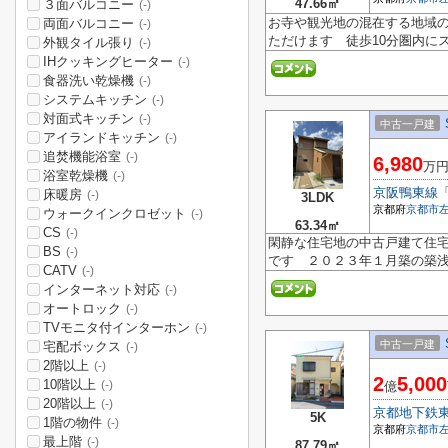
47.66㎡
３面バルコニー
(-)
お寺や観光地の混在する地域
両面バルコニー
(-)
ただけます 徒歩10分圏内にス
外観タイル張り
(-)
IHクッキングヒーター
(-)
食器洗い乾燥機
(-)
システムキッチン
(-)
対面式キッチン
(-)
中古一戸建
アイランドキッチン
(-)
追焚機能浴室
(-)
6,980
万
浴室乾燥機
(-)
京阪鴨東線
床暖房
(-)
3LDK
京都府
京都市
ウォークインクロゼット
(-)
63.34㎡
CS
(-)
閑静な住宅地の中古戸建て住宅
BS
(-)
です ２０２３年１月築の築
CATV
(-)
インターネット対応
(-)
オートロック
(-)
TVモニタ付インターホン
(-)
中古一戸建
宅配ボックス
(-)
2階以上
(-)
2
5,000
10階以上
(-)
億
20階以上
(-)
京都地下鉄
5K
1階の物件
(-)
京都府
京都市
最上階
(-)
87.79㎡