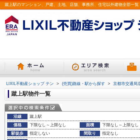
LIXIL不動産ショップ テン
>
(売買)路線・駅から探す
>
京都市交通局
蹴上駅物件一覧
沿線
蹴上駅
価格
下限なし～上限なし
面積
下限なし～上限なし
駅徒歩
指定しない
間取り
指定なし