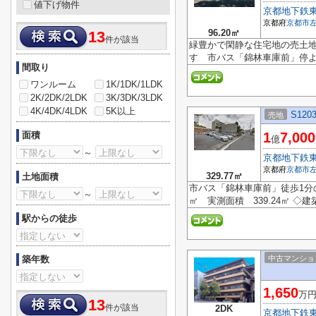
値下げ物件
京都地下鉄
京都府
京都市
96.20㎡
13
件が該当
緑豊かで閑静な住宅地の売土
す 市バス「錦林車庫前」停
間取り
ワンルーム
1K/1DK/1LDK
2K/2DK/2LDK
3K/3DK/3LDK
4K/4DK/4LDK
5K以上
S12
売地
面積
1
7,000
億
～
京都地下鉄
京都府
京都市
329.77㎡
土地面積
市バス「錦林車庫前」徒歩1分の
～
㎡ 実測面積 339.24㎡ ◇
駅からの徒歩
築年数
中古マンショ
1,650
万
13
件が該当
2DK
京都地下鉄