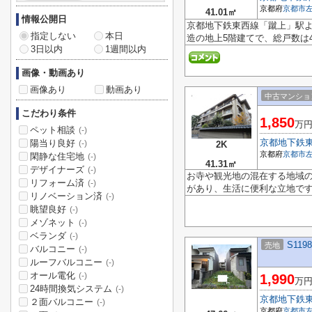
京都府
京都市
41.01㎡
情報公開日
京都地下鉄東西線「蹴上」駅よ
指定しない
本日
造の地上5階建てで、総戸数は4
3日以内
1週間以内
画像・動画あり
画像あり
動画あり
中古マンショ
こだわり条件
1,850
万
ペット相談
(-)
京都地下鉄
陽当り良好
(-)
2K
京都府
京都市
閑静な住宅地
(-)
41.31㎡
デザイナーズ
(-)
お寺や観光地の混在する地域の
リフォーム済
(-)
があり、生活に便利な立地です
リノベーション済
(-)
眺望良好
(-)
メゾネット
(-)
ベランダ
(-)
S119
売地
バルコニー
(-)
ルーフバルコニー
(-)
オール電化
(-)
1,990
万
24時間換気システム
(-)
京都地下鉄
２面バルコニー
(-)
京都府
京都市