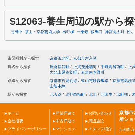
S12063-養生周辺の駅から
元田中
茶山・京都芸術大学
出町柳
一乗寺
鞍馬口
神宮丸太町
松ヶ
市区町村から探す
京都市北区
/
京都市左京区
町名から探す
岩倉長谷町
/
上賀茂池端町
/
平野鳥居前町
/
上
大北山原谷乾町
/
岩倉南木野町
路線から探す
京都市営烏丸線
/
叡山電鉄鞍馬線
/
京福電気鉄
山陰本線
駅から探す
北大路
/
北野白梅町
/
北山
/
元田中
/
出町柳
/
京都市
ホーム
新築戸建て
お問い合わせ
産ショ
会社概要
中古戸建て
周辺施設
プライバシーポリシー
マンション
スタッフ紹介
京都府京