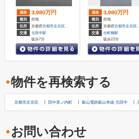
3,980万円
3,980万円
価格
価格
種別
売地
種別
売地
住所
京都府
京都市左京区
田中飛鳥井町
住所
京都府
京都市左京区
交通
元田中駅
交通
出町柳駅
徒歩7分
徒歩22分
物件を再検索する
京都市左京区
田中里ノ内町
叡山電鉄叡山本線 元田中
お問い合わせ