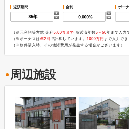
返済期間
金利
ボーナ
（※元利均等方式 金利
5.00％まで
※返済年数
5～50
年まで入力
（※ボーナスは
年2回
で計算しています。
1000万円
まで入力でき
（※物件購入時、その他諸費用が発生する場合がございます）
周辺施設