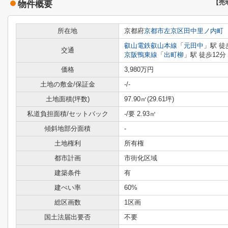
物件概要
【売
所在地
京都府
京都市左京区
田中里ノ内町
叡山電鉄叡山本線
「
元田中
」駅 徒
交通
京阪鴨東線
「
出町柳
」駅 徒歩12分
価格
3,980万円
土地の敷金/保証金
-/-
土地面積(坪数)
97.90㎡(29.61坪)
私道負担面積/セットバック
-/要 2.93㎡
傾斜地部分面積
-
土地権利
所有権
都市計画
市街化区域
建築条件
有
建ぺい率
60%
総区画数
1区画
国土法届出要否
不要