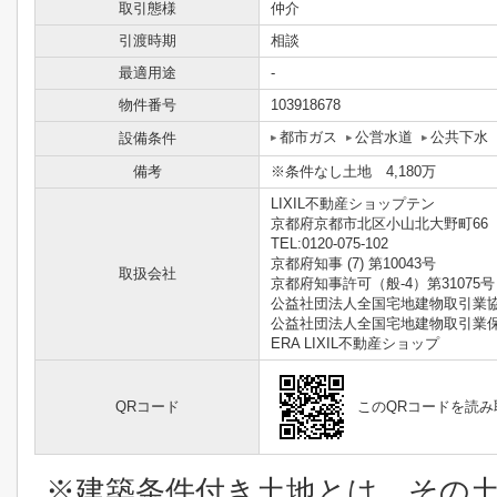
取引態様
仲介
引渡時期
相談
最適用途
-
物件番号
103918678
都市ガス
公営水道
公共下水
設備条件
備考
※条件なし土地 4,180万
LIXIL不動産ショップテン
京都府京都市北区小山北大野町66
TEL:0120-075-102
京都府知事 (7) 第10043号
取扱会社
京都府知事許可（般-4）第31075号
公益社団法人全国宅地建物取引業
公益社団法人全国宅地建物取引業
ERA LIXIL不動産ショップ
QRコード
このQRコードを読
※建築条件付き土地とは、その