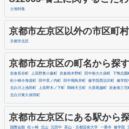
土地特集
京都市左京区以外の市区町
京都市北区
京都市左京区の町名から探
岩倉長谷町
上高野奥小森町
岩倉南木野町
田中南大久保町
下鴨北園
松ケ崎今海道町
田中里ノ内町
田中飛鳥井町
修学院西沮沢町
修学院
北白川上池田町
上高野木ノ下町
岡崎天王町
大原尾越町
岩倉南三宅
北白川東久保田町
京都市左京区にある駅から
国際会館
松ヶ崎
北山
元田中
茶山・京都芸術大学
一乗寺
修学院