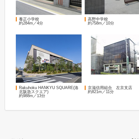
養正小学校
高野中学校
約284m／4分
約758m／10分
Rakuhoku HANKYU SQUARE(洛
京滋信用組合 左京支店
北阪急スクエア)
約821m／11分
約988m／13分