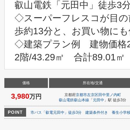
叡山電鉄「元田中」徒歩3
◇スーパーフレスコが目の
歩約13分と、お買い物に
◇建築プラン例 建物価格2,
2階/43.29㎡ 合計89.01㎡
価格
所在地/交通
3,980
京都府
京都市左京区
田中里ノ内町
万円
叡山電鉄叡山本線
「
元田中
」駅 徒歩3分
POINT
市バス「叡電元田中」徒歩3分
建築条件付き
養生小学