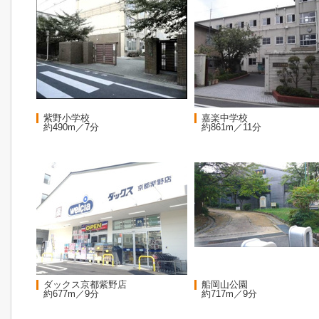
紫野小学校
嘉楽中学校
約490m／7分
約861m／11分
ダックス京都紫野店
船岡山公園
約677m／9分
約717m／9分