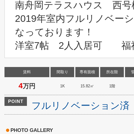
南舟岡テラスハウス 西号
2019年室内フルリノベー
なっております！
洋室7帖 2人入居可 福
賃料
間取り
専有面積
所在階
4
万円
1K
15.82㎡
1階
POINT
フルリノベーション済
PHOTO GALLERY