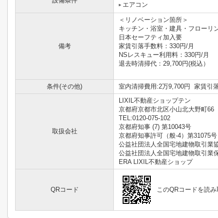
設備条件
エアコン
＜リノベーション箇所＞
キッチン・浴室・建具・フローリ
日本セーフティ加入要
備考
家賃引落手数料：330円/月
NSレスキュー利用料：330円/月
退去時清掃代：29,700円(税込）
条件(その他)
室内清掃費用:2万9,700円 家賃引
LIXIL不動産ショップテン
京都府京都市北区小山北大野町66
TEL:0120-075-102
京都府知事 (7) 第10043号
取扱会社
京都府知事許可（般-4）第31075号
公益社団法人全国宅地建物取引業
公益社団法人全国宅地建物取引業
ERA LIXIL不動産ショップ
QRコード
このQRコードを読