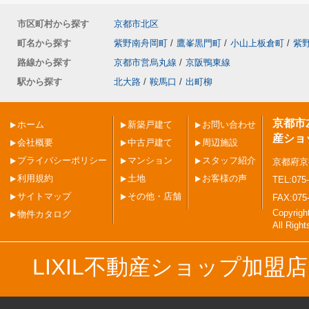
市区町村から探す
京都市北区
町名から探す
紫野南舟岡町
/
鷹峯黒門町
/
小山上板倉町
/
紫
路線から探す
京都市営烏丸線
/
京阪鴨東線
駅から探す
北大路
/
鞍馬口
/
出町柳
京都市
ホーム
新築戸建て
お問い合わせ
産ショ
会社概要
中古戸建て
周辺施設
プライバシーポリシー
マンション
スタッフ紹介
京都府京
利用規約
土地
お客様の声
TEL:075-
サイトマップ
その他・店舗
FAX:075
Copyri
物件カタログ
All Righ
LIXIL不動産ショップ加