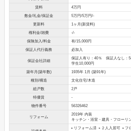
賃料
4万円
敷金/礼金/保証金
5万円/5万円/-
更新料
1ヶ月(新賃料)
権利金/雑費
-/-
保険加入/料金
有/15,000円
保証人代行義務
必加入
保証人有り：40％ 保証人なし：
保証会社詳細
学生10,000円
築年月(築年数)
1935年 1月 (築91年)
種別/構造
文化住宅/木造
総戸数
2戸
特優賃
-
物件番号
56326462
2019年 内装
リフォーム
キッチン・浴室・建具・フローリ
リフォーム済
２人入居可
フ