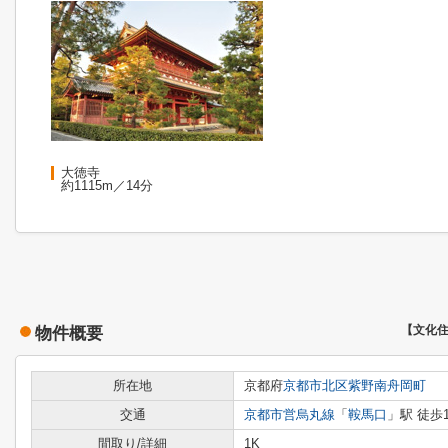
大徳寺
約1115m／14分
物件概要
【文化
所在地
京都府
京都市北区
紫野南舟岡町
交通
京都市営烏丸線
「
鞍馬口
」駅 徒歩
間取り/詳細
1K