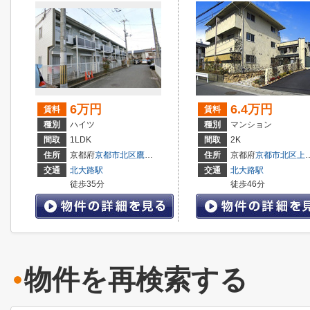
6万円
6.4万円
賃料
賃料
種別
ハイツ
種別
マンション
間取
1LDK
間取
2K
住所
京都府
京都市北区
鷹峯黒門町
住所
京都府
京都市北区
上賀茂前田町
交通
北大路駅
交通
北大路駅
徒歩35分
徒歩46分
物件を再検索する