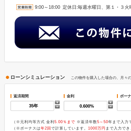
9:00～18:00 定休日:毎週水曜日、第１・３
ローンシミュレーション
この物件を購入した場合の、月々
返済期間
金利
ボーナ
（※元利均等方式 金利
5.00％まで
※返済年数
5～50
年まで入力
（※ボーナスは
年2回
で計算しています。
1000万円
まで入力でき