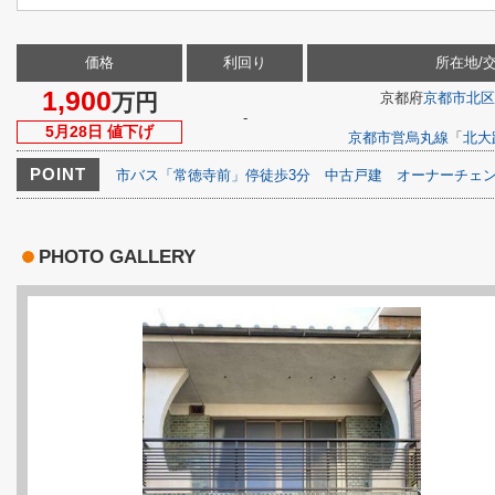
価格
利回り
所在地/
1,900
万円
京都府
京都市北区
-
5月28日 値下げ
京都市営烏丸線
「
北大
POINT
市バス「常徳寺前」停徒歩3分
中古戸建
オーナーチェ
PHOTO GALLERY