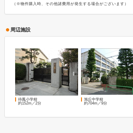
（※物件購入時、その他諸費用が発生する場合がございます）
周辺施設
待鳳小学校
旭丘中学校
約152m／2分
約704m／9分