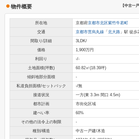
物件概要
【中古一
所在地
京都府
京都市北区
紫竹牛若町
交通
京都市営烏丸線
「
北大路
」駅 徒歩
間取り/詳細
3LDK/
価格
1,900万円
利回り
-
/-
土地面積(坪数)
60.82㎡(18.39坪)
傾斜地部分面積
-
私道負担面積/セットバック
-/無
接道状況
一方(東 3.3m 間口 4.5m)
都市計画
市街化区域
建ぺい率
60%
その他の法令上の制限
-
種別/構造
中古一戸建/木造