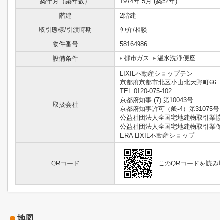
築年月（築年数）
1974年 5月 (築52年)
階建
2階建
取引態様/引渡時期
仲介/相談
物件番号
58164986
都市ガス
温水洗浄便座
設備条件
LIXIL不動産ショップテン
京都府京都市北区小山北大野町66
TEL:0120-075-102
京都府知事 (7) 第10043号
取扱会社
京都府知事許可（般-4）第31075号
公益社団法人全国宅地建物取引業
公益社団法人全国宅地建物取引業
ERA LIXIL不動産ショップ
QRコード
このQRコードを読
地図