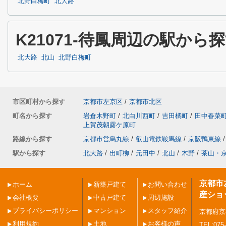
北野白梅町
北大路
K21071-待鳳周辺の駅から
北大路
北山
北野白梅町
市区町村から探す
京都市左京区
/
京都市北区
町名から探す
岩倉木野町
/
北白川西町
/
吉田橘町
/
田中春菜
上賀茂朝露ケ原町
路線から探す
京都市営烏丸線
/
叡山電鉄鞍馬線
/
京阪鴨東線
/
駅から探す
北大路
/
出町柳
/
元田中
/
北山
/
木野
/
茶山・
京都市
ホーム
新築戸建て
お問い合わせ
産ショ
会社概要
中古戸建て
周辺施設
プライバシーポリシー
マンション
スタッフ紹介
京都府京
利用規約
土地
お客様の声
TEL:075-