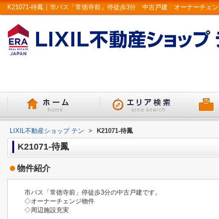
LIXIL不動産ショップ テン
>
K21071-待鳳
K21071-待鳳
物件紹介
市バス「常徳寺前」停徒歩3分の中古戸建です。
◇オーナーチェンジ物件
◇周辺施設充実