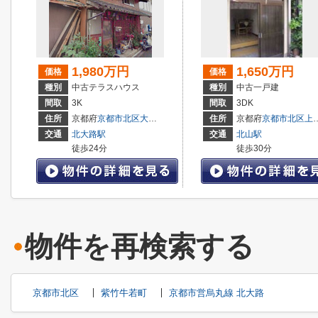
1,980万円
1,650万円
価格
価格
種別
中古テラスハウス
種別
中古一戸建
間取
3K
間取
3DK
住所
京都府
京都市北区
大宮南林町
住所
京都府
京都市北区
上賀茂朝露ケ原町
交通
北大路駅
交通
北山駅
徒歩24分
徒歩30分
物件を再検索する
京都市北区
紫竹牛若町
京都市営烏丸線 北大路