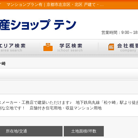
S11526-松ケ崎｜建築条件無し 北山通面す マンションプラン有｜京都市左京区・北区 戸建て・マンション | LIXIL不動産ショップ テン
営業時間：9:00～18:
松ケ崎
スメーカー・工務店で建築いただけます♪ 地下鉄烏丸線「松ケ崎」駅より徒
利な立地です！ 店舗付き住宅用地・収益マンション用地
所在地/交通
土地面積/坪数