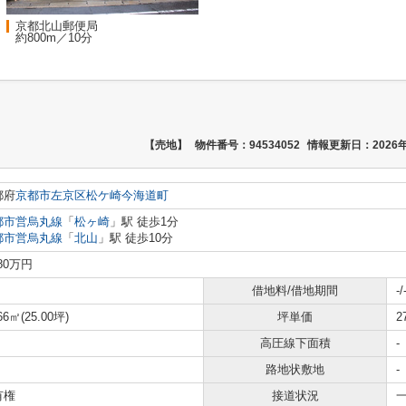
京都北山郵便局
約800m／10分
【売地】
物件番号：94534052
情報更新日：2026年
都府
京都市左京区
松ケ崎今海道町
都市営烏丸線
「
松ヶ崎
」駅 徒歩1分
都市営烏丸線
「
北山
」駅 徒歩10分
780万円
借地料/借地期間
-/
66㎡(25.00坪)
坪単価
2
高圧線下面積
-
路地状敷地
-
有権
接道状況
一