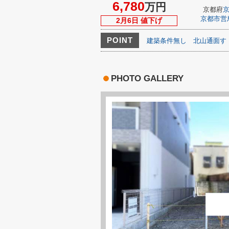
6,780
万円
京都府
京都市営
2月6日 値下げ
POINT
建築条件無し
北山通面す
PHOTO GALLERY