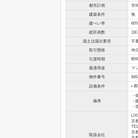
都市計画
市
建築条件
無
建ぺい率
60
総区画数
1区
国土法届出要否
不
取引態様
仲
引渡時期
即
最適用途
マ
物件番号
945
都
設備条件
・
備考
・建
・
LI
京
TEL
京都
取扱会社
京都