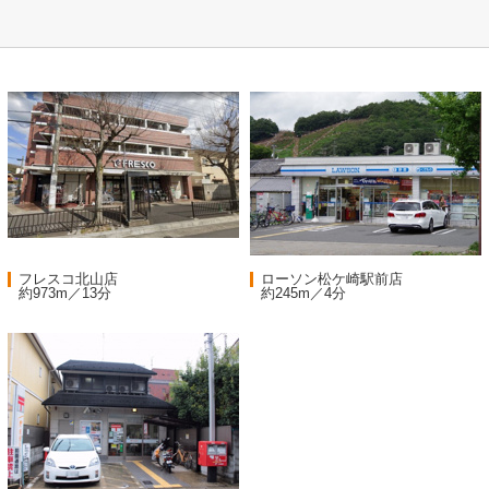
フレスコ北山店
ローソン松ケ崎駅前店
約973m／13分
約245m／4分