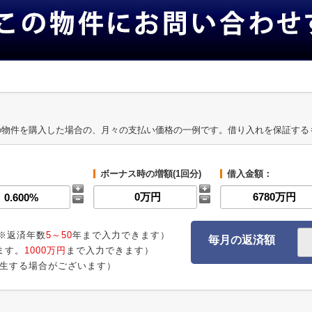
の物件を購入した場合の、月々の支払い価格の一例です。借り入れを保証する
ボーナス時の増額(1回分)
借入金額：
※返済年数
5～50
年まで入力できます）
毎月の返済額
ます。
1000万円
まで入力できます）
生する場合がございます）