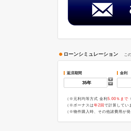
ローンシミュレーション
こ
返済期間
金利
（※元利均等方式 金利
5.00％まで
（※ボーナスは
年2回
で計算してい
（※物件購入時、その他諸費用が発