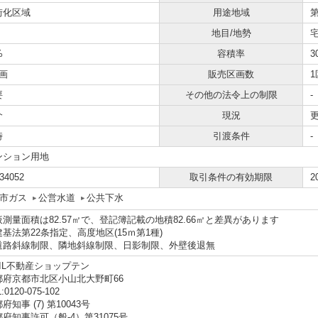
街化区域
用途地域
地目/地勢
宅
%
容積率
3
画
販売区画数
1
要
その他の法令上の制限
-
介
現況
時
引渡条件
-
ンション用地
34052
取引条件の有効期限
2
市ガス
公営水道
公共下水
仮測量面積は82.57㎡で、登記簿記載の地積82.66㎡と差異があります
基法第22条指定、高度地区(15ｍ第1種)
道路斜線制限、隣地斜線制限、日影制限、外壁後退無
XIL不動産ショップテン
都府京都市北区小山北大野町66
:0120-075-102
府知事 (7) 第10043号
府知事許可（般-4）第31075号