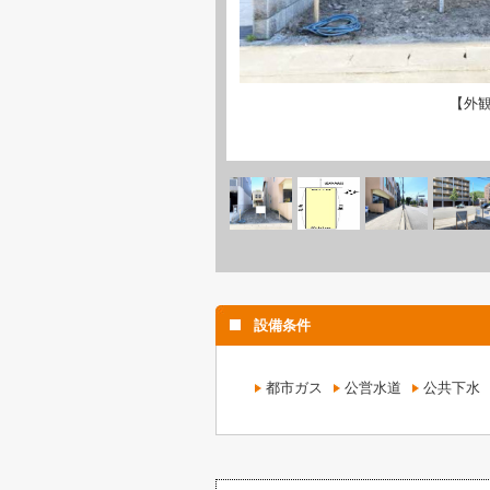
【外
設備条件
都市ガス
公営水道
公共下水