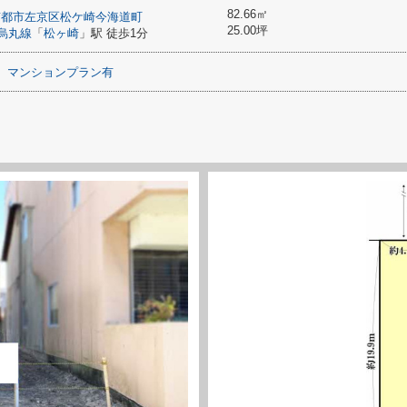
82.66㎡
京都市左京区
松ケ崎今海道町
25.00坪
烏丸線
「
松ヶ崎
」駅 徒歩1分
マンションプラン有