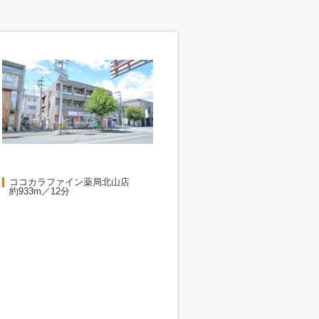
ココカラファイン薬局北山店
約933m／12分