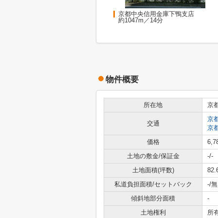
京都中央信用金庫下鴨支店
約1047m／14分
物件概要
所在地
京
京
交通
京
価格
6,
土地の敷金/保証金
-/-
土地面積(坪数)
82.
私道負担面積/セットバック
-/無
傾斜地部分面積
-
土地権利
所