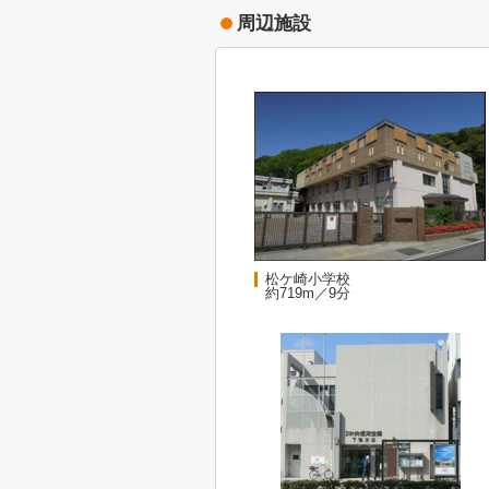
周辺施設
松ケ崎小学校
約719m／9分