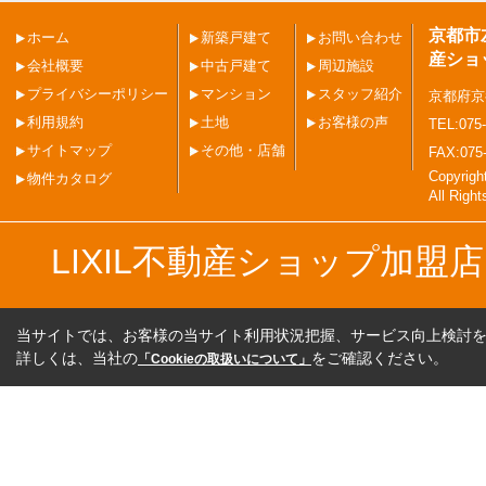
京都市
ホーム
新築戸建て
お問い合わせ
産ショ
会社概要
中古戸建て
周辺施設
プライバシーポリシー
マンション
スタッフ紹介
京都府京
利用規約
土地
お客様の声
TEL:075-
サイトマップ
その他・店舗
FAX:075
Copyri
物件カタログ
All Righ
LIXIL不動産ショップ加
当サイトでは、お客様の当サイト利用状況把握、サービス向上検討を目
詳しくは、当社の
をご確認ください。
「Cookieの取扱いについて」