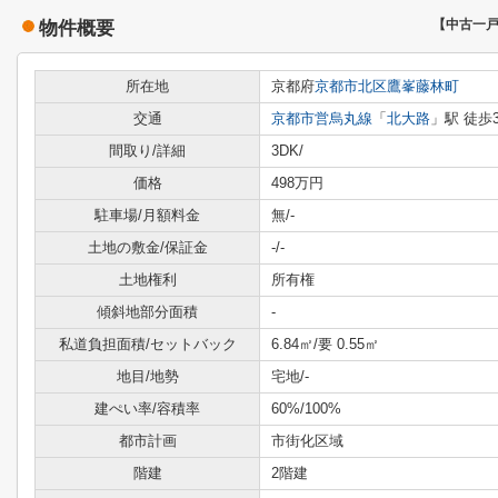
物件概要
【中古一
所在地
京都府
京都市北区
鷹峯藤林町
交通
京都市営烏丸線
「
北大路
」駅 徒歩
間取り/詳細
3DK/
価格
498万円
駐車場/月額料金
無/-
土地の敷金/保証金
-/-
土地権利
所有権
傾斜地部分面積
-
私道負担面積/セットバック
6.84㎡/要 0.55㎡
地目/地勢
宅地/-
建ぺい率/容積率
60%/100%
都市計画
市街化区域
階建
2階建