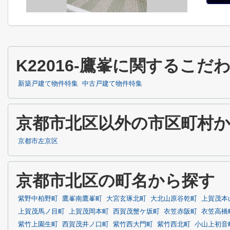
K22016-鷹峯に関するこ
新築戸建て物件特集
中古戸建て物件特集
京都市北区以外の市区町村
京都市左京区
京都市北区の町名から探す
紫野中柏野町
鷹峯南鷹峯町
大宮玄琢北町
大北山原谷乾町
上賀茂本
上賀茂馬ノ目町
上賀茂岡本町
西賀茂蟹ケ坂町
衣笠赤阪町
衣笠高橋
紫竹上園生町
西賀茂井ノ口町
紫竹西大門町
紫竹西北町
小山上初音