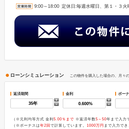
9:00～18:00 定休日:毎週水曜日、第１・３
ローンシミュレーション
この物件を購入した場合の、月々
返済期間
金利
ボーナ
（※元利均等方式 金利
5.00％まで
※返済年数
5～50
年まで入力
（※ボーナスは
年2回
で計算しています。
1000万円
まで入力でき