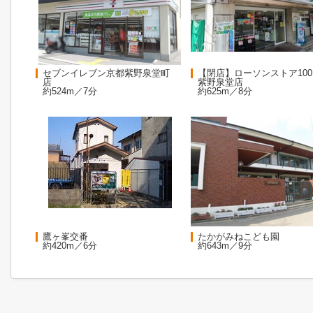
セブンイレブン京都紫野泉堂町
【閉店】ローソンストア100
店
紫野泉堂店
約524m／7分
約625m／8分
鷹ヶ峯交番
たかがみねこども園
約420m／6分
約643m／9分