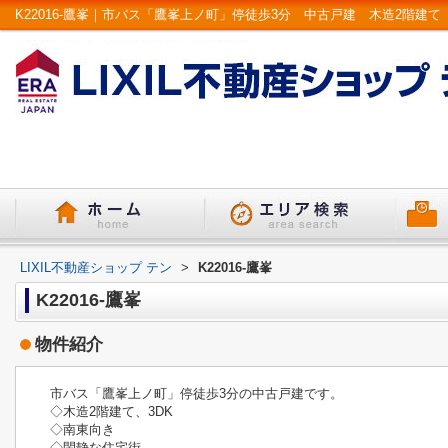
LIXIL不動産ショップ テン
>
K22016-鷹峯
K22016-鷹峯
物件紹介
市バス「鷹峯上ノ町」停徒歩3分の中古戸建です。
◇木造2階建て、3DK
◇南東向き
◇閑静な住宅街