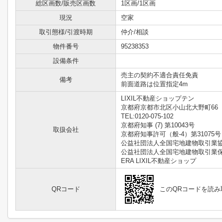
総区画数/販売区画数
1区画/1区画
現況
空家
取引態様/引渡時期
仲介/相談
物件番号
95238353
設備条件
売主の契約不適合責任免責
備考
前面道路は位置指定4m
LIXIL不動産ショップテン
京都府京都市北区小山北大野町66
TEL:0120-075-102
京都府知事 (7) 第10043号
取扱会社
京都府知事許可（般-4）第31075号
公益社団法人全国宅地建物取引業
公益社団法人全国宅地建物取引業
ERA LIXIL不動産ショップ
QRコード
このQRコードを読