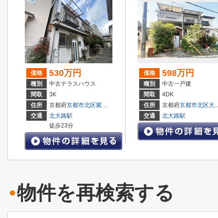
530万円
598万円
価格
価格
種別
中古テラスハウス
種別
中古一戸建
間取
3K
間取
4DK
住所
京都府
京都市北区
紫竹上園生町
住所
京都府
京都市北区
大宮西野山町
交通
北大路駅
交通
北大路駅
徒歩23分
物件を再検索する