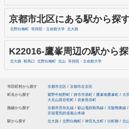
京都市北区にある駅から探
北野白梅町
等持院・立命館大学
北大路
K22016-鷹峯周辺の駅から
北大路
鞍馬口
北野白梅町
北山
等持院・立命館大学
市区町村から探す
京都市北区
/
京都市左京区
町名から探す
紫野中柏野町
/
静市市原町
/
鷹峯南鷹峯町
/
大
大北山原谷乾町
/
岩倉長谷町
路線から探す
京都市営烏丸線
/
叡山電鉄鞍馬線
/
京阪鴨東線
/
京福電気鉄道嵐山本線
駅から探す
北大路
/
北野白梅町
/
神宮丸太町
/
出町柳
/
北