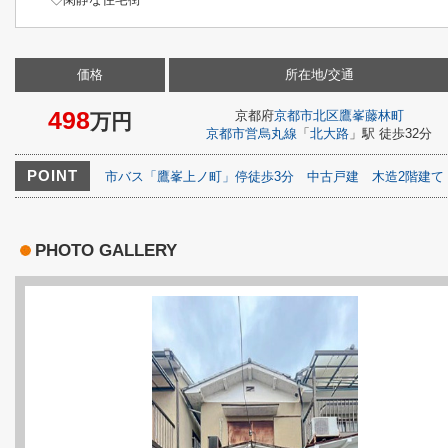
価格
所在地/交通
498
京都府
京都市北区
鷹峯藤林町
万円
京都市営烏丸線
「
北大路
」駅 徒歩32分
POINT
市バス「鷹峯上ノ町」停徒歩3分
中古戸建
木造2階建て
PHOTO GALLERY