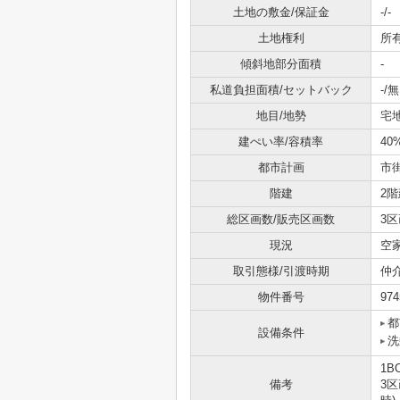
土地の敷金/保証金
-/-
土地権利
所
傾斜地部分面積
-
私道負担面積/セットバック
-/無
地目/地勢
宅地
建ぺい率/容積率
40
都市計画
市
階建
2階
総区画数/販売区画数
3区
現況
空
取引態様/引渡時期
仲
物件番号
974
都
設備条件
洗
1B
備考
3