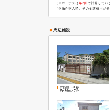
（※ボーナスは
年2回
で計算してい
（※物件購入時、その他諸費用が発
周辺施設
市原野小学校
約486m／7分