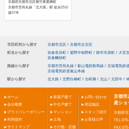
京都府京都市北区紫竹東栗栖町
京都市営烏丸線「北大路」駅 徒歩25分
築37年
市区町村から探す
京都市北区
/
京都市左京区
町名から探す
岩倉長谷町
/
紫野中柏野町
/
静市市原町
/
大宮
岩倉幡枝町
路線から探す
京都市営烏丸線
/
叡山電鉄鞍馬線
/
京福電気鉄
京福電気鉄道嵐山本線
駅から探す
北大路
/
北野白梅町
/
出町柳
/
北山
/
元田中
/
京都市
ホーム
新築戸建て
お問い合わせ
産ショ
会社概要
中古戸建て
周辺施設
プライバシーポリシー
マンション
スタッフ紹介
京都府京
利用規約
土地
お客様の声
TEL:075-
サイトマップ
その他・店舗
FAX:075