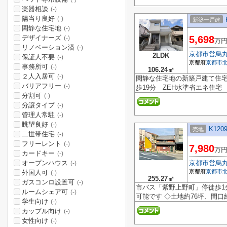
楽器相談
(-)
陽当り良好
(-)
新築一戸建
閑静な住宅地
(-)
デザイナーズ
5,698
(-)
万
リノベーション済
(-)
京都市営烏
2LDK
保証人不要
(-)
京都府
京都市
事務所可
(-)
106.24㎡
２人入居可
(-)
閑静な住宅地の新築戸建て住
バリアフリー
(-)
歩19分 ZEH水準省エネ住宅
分割可
(-)
分譲タイプ
(-)
管理人常駐
(-)
眺望良好
(-)
K120
売地
二世帯住宅
(-)
フリーレント
(-)
7,980
万
カードキー
(-)
オープンハウス
京都市営烏
(-)
京都府
京都市
外国人可
(-)
255.27㎡
ガスコンロ設置可
(-)
市バス「紫野上野町」停徒歩1
ルームシェア可
(-)
可能です ◇土地約76坪、間口
学生向け
(-)
カップル向け
(-)
女性向け
(-)