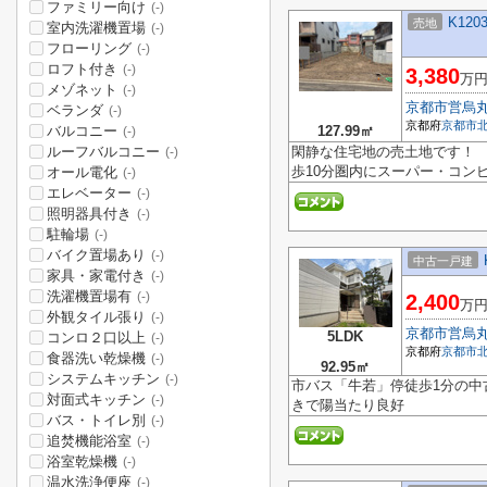
ファミリー向け
(-)
K120
売地
室内洗濯機置場
(-)
フローリング
(-)
ロフト付き
(-)
3,380
万
メゾネット
(-)
京都市営烏
ベランダ
(-)
京都府
京都市
バルコニー
127.99㎡
(-)
ルーフバルコニー
閑静な住宅地の売土地です！
(-)
歩10分圏内にスーパー・コンビ
オール電化
(-)
エレベーター
(-)
照明器具付き
(-)
駐輪場
(-)
バイク置場あり
(-)
中古一戸建
家具・家電付き
(-)
洗濯機置場有
(-)
2,400
万
外観タイル張り
(-)
京都市営烏
5LDK
コンロ２口以上
(-)
京都府
京都市
食器洗い乾燥機
(-)
92.95㎡
システムキッチン
(-)
市バス「牛若」停徒歩1分の中古
対面式キッチン
(-)
きで陽当たり良好
バス・トイレ別
(-)
追焚機能浴室
(-)
浴室乾燥機
(-)
温水洗浄便座
(-)