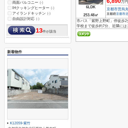
6,890
万
両面バルコニー
(-)
6LDK
IHクッキングヒーター
(-)
京都市営烏
アイランドキッチン
(-)
京都府
京都市
253.48㎡
自由設計対応
(-)
市バス「紫野上野町」停徒歩2分
学校まで徒歩約7分、近隣には
13
件が該当
新着物件
K12059-紫竹