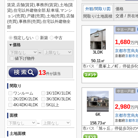
賃貸,店舗(賃貸),事務所(賃貸),土地(賃
外観
/
間取り図
価格
貸),住宅以外建物全部,駐車場,マンシ
ョン(売買),戸建(売買),土地(売買),店舗
交通 / 所在
間取り/土地面積
(売買),事務所(売買),住宅以外建物全
部
中古一戸建
指定しない
新築
中古
1,680
万
▼価格
京都市営烏
3LDK
～
京都府
京都市
値下げ物件
50.11㎡
市バス「鷹峯上ノ町」停徒歩6分
13
件が該当
間取り
中古一戸建
ワンルーム
1K/1DK/1LDK
2K/2DK/2LDK
3K/3DK/3LDK
4K/4DK/4LDK
5K以上
2,980
万
6K
面積
京都市営烏
京都府
京都市
～
158.73㎡
市バス「旭ヶ丘」停徒歩3分の
土地面積