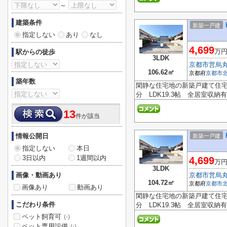
～
建築条件
新築一戸建
指定しない
あり
なし
4,699
万
駅からの徒歩
3LDK
京都市営烏
106.62㎡
京都府
京都市
築年数
閑静な住宅地の新築戸建て住宅
分 LDK19.3帖 全居室収
13
件が該当
情報公開日
新築一戸建
指定しない
本日
3日以内
1週間以内
4,699
万
3LDK
画像・動画あり
京都市営烏
104.72㎡
京都府
京都市
画像あり
動画あり
閑静な住宅地の新築戸建て住宅
こだわり条件
分 LDK19.3帖 全居室収
ペット飼育可
(-)
ペット専用設備
(-)