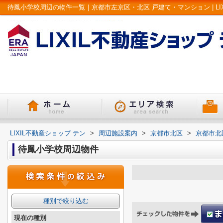
待鳳小学校周辺の物件一覧｜京都市左京区・北区 戸建て・マンション | LI
LIXIL不動産ショップ テン
>
周辺施設案内
>
京都市北区
>
京都市北
待鳳小学校周辺物件
種別で絞り込む
現在の種別