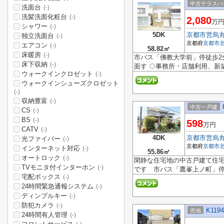
中古テラスハ
洗面台
(-)
洗髪洗面化粧台
(-)
2,080
万
シャワー
(-)
5DK
京都市営烏
独立洗面台
(-)
京都府
京都市
エアコン
(-)
58.82㎡
床暖房
(-)
市バス「佛教大学前」停徒歩2
床下収納
(-)
面す ◇事務所・店舗利用、新
ウォークインクロゼット
(-)
ウォークインシューズクロゼット
(-)
収納豊富
(-)
中古一戸建
CS
(-)
BS
(-)
598
万円
CATV
(-)
4DK
京都市営烏
光ファイバー
(-)
京都府
京都市
インターネット対応
(-)
55.86㎡
オートロック
(-)
閑静な住宅地の中古戸建て住宅
TVモニタ付インターホン
(-)
です 市バス「鷹峯上ノ町」停
宅配ボックス
(-)
24時間緊急通報システム
(-)
ディンプルキー
(-)
防犯カメラ
(-)
K119
売地
24時間有人管理
(-)