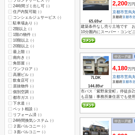
フロントサービス
(-)
2,200
万
24時間ゴミ出し可
(-)
住戸内覧可能
京都市営烏
(-)
コンシェルジュサービス
京都府
京都市
(-)
65.69㎡
駐車場あり
(-)
建築条件なし売り土地です 
2階以上
(-)
10分圏内にスーパー・コンビ
1階の物件
(-)
10階以上
(-)
20階以上
(-)
最上階
(-)
中古一戸建
南向き
(-)
角部屋
(-)
4,180
ワンフロア
万
(-)
高層ビル
(-)
京都市営烏
7LDK
飲食店可
(-)
京都府
京都市
居抜物件
144.89㎡
(-)
市バス「紫野泉堂町」停徒歩2分
個別空調
(-)
も店舗：事務所兼住居でも使用
都市ガス
(-)
下水道
(-)
ペット相談
(-)
リフォーム済
(-)
24時間換気システム
(-)
中古一戸建
２面バルコニー
(-)
３面バルコニー
(-)