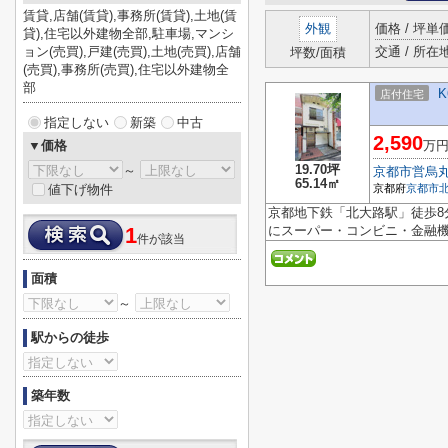
賃貸,店舗(賃貸),事務所(賃貸),土地(賃
外観
価格 / 坪単
貸),住宅以外建物全部,駐車場,マンシ
ョン(売買),戸建(売買),土地(売買),店舗
交通 / 所在
坪数/面積
(売買),事務所(売買),住宅以外建物全
部
K
店付住宅
指定しない
新築
中古
2,590
▼価格
万円
19.70坪
～
京都市営烏
65.14㎡
値下げ物件
京都府
京都市
京都地下鉄「北大路駅」徒歩8
にスーパー・コンビニ・金融機
1
件が該当
面積
～
駅からの徒歩
築年数