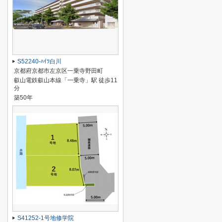
S52240-ﾊｲﾂ白川
京都府京都市左京区一乗寺野田町
叡山電鉄叡山本線「一乗寺」駅 徒歩11
分
築50年
S41252-1号地修学院