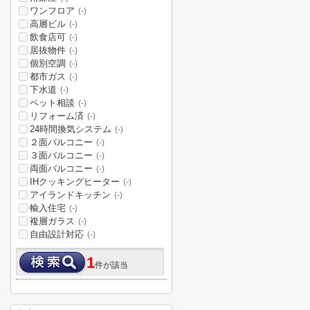
ワンフロア
(-)
高層ビル
(-)
飲食店可
(-)
居抜物件
(-)
個別空調
(-)
都市ガス
(-)
下水道
(-)
ペット相談
(-)
リフォーム済
(-)
24時間換気システム
(-)
２面バルコニー
(-)
３面バルコニー
(-)
両面バルコニー
(-)
IHクッキングヒーター
(-)
アイランドキッチン
(-)
輸入住宅
(-)
複層ガラス
(-)
自由設計対応
(-)
1
件が該当