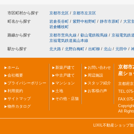
市区町村から探す
京都市北区
/
京都市左京区
町名から探す
岩倉長谷町
/
紫野中柏野町
/
静市市原町
/
大宮
岩倉幡枝町
路線から探す
京都市営烏丸線
/
叡山電鉄鞍馬線
/
京福電気鉄
京福電気鉄道嵐山本線
駅から探す
北大路
/
北野白梅町
/
出町柳
/
北山
/
元田中
/
京都市
ホーム
新築戸建て
お問い合わせ
産ショ
会社概要
中古戸建て
周辺施設
プライバシーポリシー
マンション
スタッフ紹介
京都府京
利用規約
土地
お客様の声
TEL:075-
サイトマップ
その他・店舗
FAX:075
Copyri
物件カタログ
All Righ
LIXIL不動産ショッ