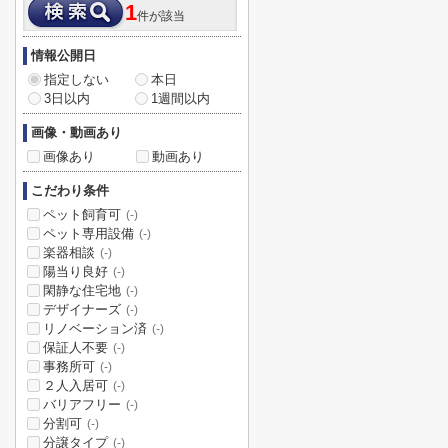
1
件が該当
情報公開日
指定しない
本日
3日以内
1週間以内
画像・動画あり
画像あり
動画あり
こだわり条件
ペット飼育可
(-)
ペット専用設備
(-)
楽器相談
(-)
陽当り良好
(-)
閑静な住宅地
(-)
デザイナーズ
(-)
リノベーション済
(-)
保証人不要
(-)
事務所可
(-)
２人入居可
(-)
バリアフリー
(-)
分割可
(-)
分譲タイプ
(-)