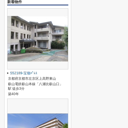
新着物件
S52189-宝嶺ﾊﾟﾚｽ
京都府京都市左京区上高野東山
叡山電鉄叡山本線「八瀬比叡山口」
駅 徒歩3分
築40年