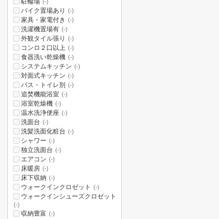
駐輪場
(-)
バイク置場あり
(-)
家具・家電付き
(-)
洗濯機置場有
(-)
外観タイル張り
(-)
コンロ２口以上
(-)
食器洗い乾燥機
(-)
システムキッチン
(-)
対面式キッチン
(-)
バス・トイレ別
(-)
追焚機能浴室
(-)
浴室乾燥機
(-)
温水洗浄便座
(-)
洗面台
(-)
洗髪洗面化粧台
(-)
シャワー
(-)
独立洗面台
(-)
エアコン
(-)
床暖房
(-)
床下収納
(-)
ウォークインクロゼット
(-)
ウォークインシューズクロゼット
(-)
収納豊富
(-)