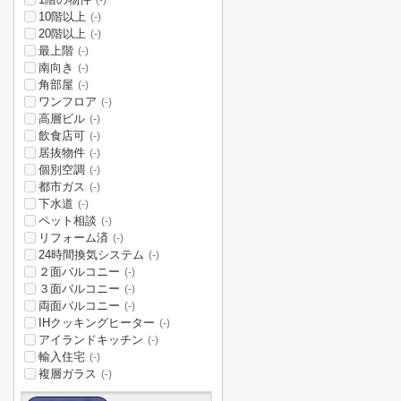
(-)
10階以上
(-)
20階以上
(-)
最上階
(-)
南向き
(-)
角部屋
(-)
ワンフロア
(-)
高層ビル
(-)
飲食店可
(-)
居抜物件
(-)
個別空調
(-)
都市ガス
(-)
下水道
(-)
ペット相談
(-)
リフォーム済
(-)
24時間換気システム
(-)
２面バルコニー
(-)
３面バルコニー
(-)
両面バルコニー
(-)
IHクッキングヒーター
(-)
アイランドキッチン
(-)
輸入住宅
(-)
複層ガラス
(-)