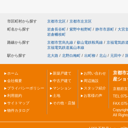
市区町村から探す
京都市北区
/
京都市左京区
町名から探す
岩倉長谷町
/
紫野中柏野町
/
静市市原町
/
大宮
岩倉幡枝町
路線から探す
京都市営烏丸線
/
叡山電鉄鞍馬線
/
京福電気鉄
京福電気鉄道嵐山本線
駅から探す
北大路
/
北野白梅町
/
出町柳
/
北山
/
元田中
/
京都市
ホーム
新築戸建て
お問い合わせ
産ショ
会社概要
中古戸建て
周辺施設
プライバシーポリシー
マンション
スタッフ紹介
京都府京
利用規約
土地
お客様の声
TEL:075-
サイトマップ
その他・店舗
FAX:075
Copyri
物件カタログ
All Righ