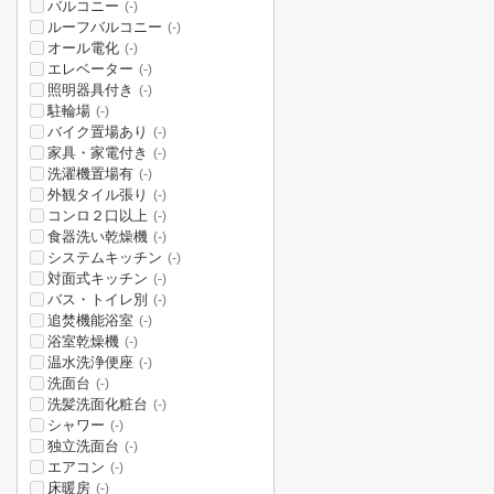
バルコニー
(-)
ルーフバルコニー
(-)
オール電化
(-)
エレベーター
(-)
照明器具付き
(-)
駐輪場
(-)
バイク置場あり
(-)
家具・家電付き
(-)
洗濯機置場有
(-)
外観タイル張り
(-)
コンロ２口以上
(-)
食器洗い乾燥機
(-)
システムキッチン
(-)
対面式キッチン
(-)
バス・トイレ別
(-)
追焚機能浴室
(-)
浴室乾燥機
(-)
温水洗浄便座
(-)
洗面台
(-)
洗髪洗面化粧台
(-)
シャワー
(-)
独立洗面台
(-)
エアコン
(-)
床暖房
(-)