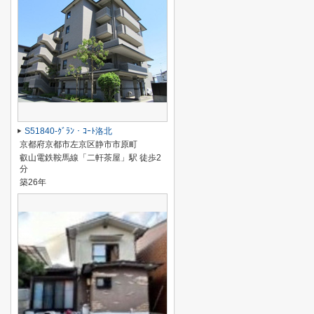
S51840-ｸﾞﾗﾝ・ｺｰﾄ洛北
京都府京都市左京区静市市原町
叡山電鉄鞍馬線「二軒茶屋」駅 徒歩2
分
築26年