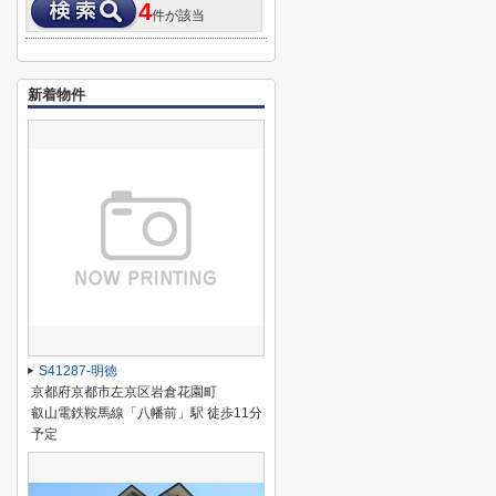
4
件が該当
新着物件
S41287-明徳
京都府京都市左京区岩倉花園町
叡山電鉄鞍馬線「八幡前」駅 徒歩11分
予定