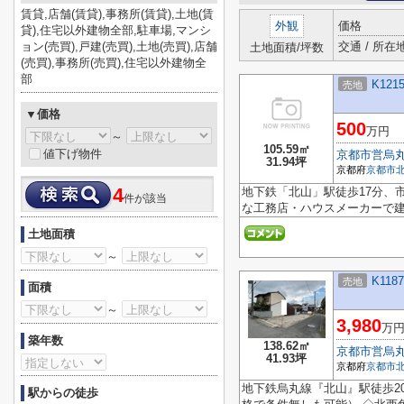
賃貸,店舗(賃貸),事務所(賃貸),土地(賃
外観
価格
貸),住宅以外建物全部,駐車場,マンシ
ョン(売買),戸建(売買),土地(売買),店舗
交通 / 所在
土地面積/坪数
(売買),事務所(売買),住宅以外建物全
部
K121
売地
▼価格
500
万円
～
105.59㎡
値下げ物件
京都市営烏
31.94坪
京都府
京都市
4
地下鉄「北山」駅徒歩17分、
件が該当
な工務店・ハウスメーカーで建
土地面積
～
K118
売地
面積
～
3,980
万
築年数
138.62㎡
京都市営烏
41.93坪
京都府
京都市
地下鉄烏丸線『北山』駅徒歩2
駅からの徒歩