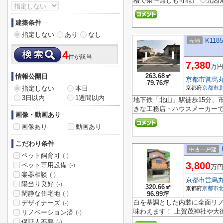
格で条件無しも可能） ◇北西
建築条件
指定しない
あり
なし
K118
売地
4
件が該当
7,380
万
263.68㎡
情報公開日
京都市営烏
79.76坪
指定しない
本日
京都府
京都市
3日以内
1週間以内
地下鉄「北山」駅徒歩15分、
きな工務店・ハウスメーカーで建
画像・動画あり
画像あり
動画あり
こだわり条件
中古一戸建
ペット飼育可
(-)
3,800
ペット専用設備
(-)
万
楽器相談
(-)
京都市営烏
陽当り良好
(-)
320.66㎡
京都府
京都市
閑静な住宅地
96.99坪
(-)
白を基調とした内装に全面リノ
デザイナーズ
(-)
味わえます！ 上賀茂神社や大徳
リノベーション済
(-)
保証人不要
(-)