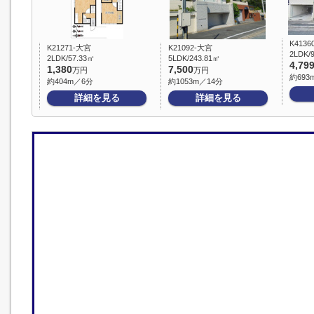
K4136
K21271-大宮
K21092-大宮
2LDK/
2LDK/57.33㎡
5LDK/243.81㎡
4,79
1,380
7,500
万円
万円
約693
約404m／6分
約1053m／14分
詳細を見る
詳細を見る