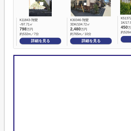
K5137
K11843-翔鸞
K30346‐翔鸞
1K/17
-/97.71㎡
3DK/104.72㎡
450
万
798
2,480
万円
万円
約526
約532m／7分
約765m／10分
詳細を見る
詳細を見る