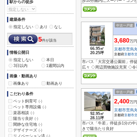
歩10分圏内にスーパー・コンビ
駅からの徒歩
建築条件
中古一戸建
指定しない
あり
なし
5
3,680
件が該当
万
66.95㎡
京都市営烏
情報公開日
20.25坪
京都府
京都市
指定しない
本日
市バス「大宮交通公園前」停徒歩1
3日以内
1週間以内
広々 ◇周辺買物施設充実 ◇令
画像・動画あり
画像あり
動画あり
中古一戸建
こだわり条件
2,400
ペット飼育可
(-)
万
ペット専用設備
(-)
京都市営烏
楽器相談
(-)
92.95㎡
京都府
京都市
28.11坪
陽当り良好
(-)
市バス「牛若」停徒歩1分の中古
閑静な住宅地
(-)
きで陽当たり良好
デザイナーズ
(-)
リノベーション済
(-)