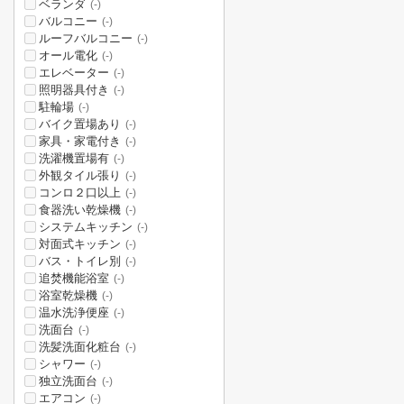
ベランダ
(-)
バルコニー
(-)
ルーフバルコニー
(-)
オール電化
(-)
エレベーター
(-)
照明器具付き
(-)
駐輪場
(-)
バイク置場あり
(-)
家具・家電付き
(-)
洗濯機置場有
(-)
外観タイル張り
(-)
コンロ２口以上
(-)
食器洗い乾燥機
(-)
システムキッチン
(-)
対面式キッチン
(-)
バス・トイレ別
(-)
追焚機能浴室
(-)
浴室乾燥機
(-)
温水洗浄便座
(-)
洗面台
(-)
洗髪洗面化粧台
(-)
シャワー
(-)
独立洗面台
(-)
エアコン
(-)