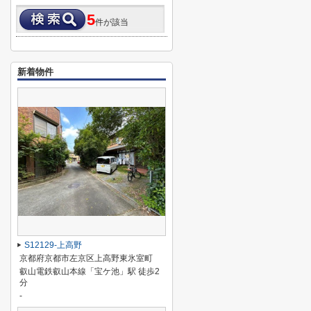
5
件が該当
新着物件
S12129-上高野
京都府京都市左京区上高野東氷室町
叡山電鉄叡山本線「宝ケ池」駅 徒歩2
分
-