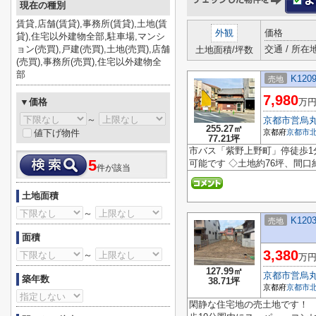
現在の種別
賃貸,店舗(賃貸),事務所(賃貸),土地(賃
外観
価格
貸),住宅以外建物全部,駐車場,マンシ
ョン(売買),戸建(売買),土地(売買),店舗
交通 / 所在
土地面積/坪数
(売買),事務所(売買),住宅以外建物全
部
K120
売地
7,980
▼価格
万
～
京都市営烏
255.27㎡
値下げ物件
京都府
京都市
77.21坪
市バス「紫野上野町」停徒歩1
5
可能です ◇土地約76坪、間口
件が該当
土地面積
～
K120
売地
面積
3,380
～
万
127.99㎡
京都市営烏
築年数
38.71坪
京都府
京都市
閑静な住宅地の売土地です！