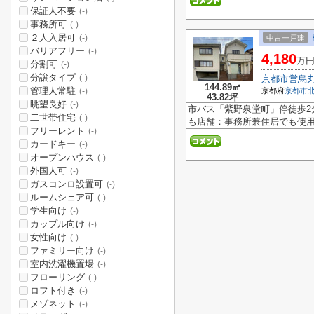
保証人不要
(-)
事務所可
(-)
２人入居可
(-)
中古一戸建
バリアフリー
(-)
4,180
万
分割可
(-)
分譲タイプ
(-)
京都市営烏
144.89㎡
管理人常駐
京都府
京都市
(-)
43.82坪
眺望良好
(-)
市バス「紫野泉堂町」停徒歩2分
二世帯住宅
(-)
も店舗：事務所兼住居でも使用
フリーレント
(-)
カードキー
(-)
オープンハウス
(-)
外国人可
(-)
ガスコンロ設置可
(-)
ルームシェア可
(-)
学生向け
(-)
カップル向け
(-)
女性向け
(-)
ファミリー向け
(-)
室内洗濯機置場
(-)
フローリング
(-)
ロフト付き
(-)
メゾネット
(-)