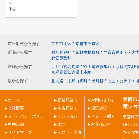
分
予定
市区町村から探す
京都市北区
/
京都市左京区
町名から探す
岩倉長谷町
/
紫野中柏野町
/
静市市原町
/
大宮
衣笠赤阪町
路線から探す
京都市営烏丸線
/
叡山電鉄鞍馬線
/
京福電気鉄
京福電気鉄道嵐山本線
駅から探す
北大路
/
北野白梅町
/
出町柳
/
北山
/
元田中
/
京都市
ホーム
新築戸建て
お問い合わせ
産ショ
会社概要
中古戸建て
周辺施設
プライバシーポリシー
マンション
スタッフ紹介
京都府京
利用規約
土地
お客様の声
TEL:075-
サイトマップ
その他・店舗
FAX:075