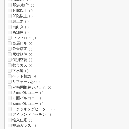
1階の物件
(-)
10階以上
(-)
20階以上
(-)
最上階
(-)
南向き
(-)
角部屋
(-)
ワンフロア
(-)
高層ビル
(-)
飲食店可
(-)
居抜物件
(-)
個別空調
(-)
都市ガス
(-)
下水道
(-)
ペット相談
(-)
リフォーム済
(-)
24時間換気システム
(-)
２面バルコニー
(-)
３面バルコニー
(-)
両面バルコニー
(-)
IHクッキングヒーター
(-)
アイランドキッチン
(-)
輸入住宅
(-)
複層ガラス
(-)