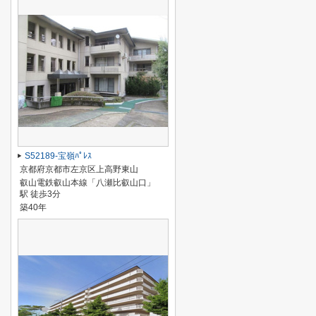
S52189-宝嶺ﾊﾟﾚｽ
京都府京都市左京区上高野東山
叡山電鉄叡山本線「八瀬比叡山口」
駅 徒歩3分
築40年