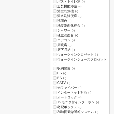
バス・トイレ別
(-)
追焚機能浴室
(-)
浴室乾燥機
(-)
温水洗浄便座
(-)
洗面台
(-)
洗髪洗面化粧台
(-)
シャワー
(-)
独立洗面台
(-)
エアコン
(-)
床暖房
(-)
床下収納
(-)
ウォークインクロゼット
(-)
ウォークインシューズクロゼット
(-)
収納豊富
(-)
CS
(-)
BS
(-)
CATV
(-)
光ファイバー
(-)
インターネット対応
(-)
オートロック
(-)
TVモニタ付インターホン
(-)
宅配ボックス
(-)
24時間緊急通報システム
(-)