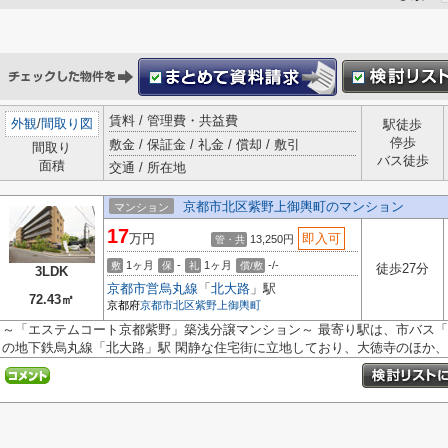
賃料 / 管理費・共益費
外観
/
間取り図
駅徒歩
停歩
敷金 / 保証金 / 礼金 / 償却 / 敷引
間取り
バス徒歩
面積
交通 / 所在地
京都市北区紫野上御輿町のマンション
マンション
17
万円
即入可
13,250円
管・共
1ヶ月
-
1ヶ月
-/-
敷
保
礼
償/敷
徒歩27分
3LDK
京都市営烏丸線
「
北大路
」駅
72.43㎡
京都府
京都市北区
紫野上御輿町
～「エステムコート京都紫野」築浅分譲マンション～ 最寄り駅は、市バス「
の地下鉄烏丸線「北大路」駅 閑静な住宅街に立地しており、大徳寺のほか、..