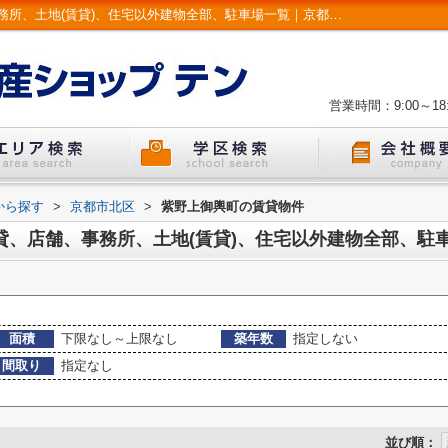
京都市北区紫野上御輿町の賃貸、店舗、事務所、土地(賃貸)、住宅以外建物全部、駐車場一覧｜京都市左京区・北区 戸建て・マンション | LIXIL不動産ショップ テン
営業時間：9:00～18:
から探す
>
京都市北区
>
紫野上御輿町の賃貸物件
貸、店舗、事務所、土地(賃貸)、住宅以外建物全部、駐
面積
下限なし～上限なし
築年数
指定しない
間取り
指定なし
並び順：