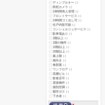
ディンプルキー
(-)
防犯カメラ
(-)
24時間有人管理
(-)
フロントサービス
(-)
24時間ゴミ出し可
(-)
住戸内覧可能
(-)
コンシェルジュサービス
(-)
駐車場あり
(-)
2階以上
(-)
1階の物件
(-)
10階以上
(-)
20階以上
(-)
最上階
(-)
南向き
(-)
角部屋
(-)
ワンフロア
(-)
高層ビル
(-)
飲食店可
(-)
居抜物件
(-)
個別空調
(-)
都市ガス
(-)
下水道
(-)