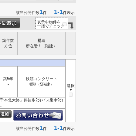
1
1-1
該当公開件数
件
件表示
表示中物件を
一括でチェック
築年数
構造
方位
所在階 / （階建）
築5年
鉄筋コンクリート
-
4階/（5階建）
選択
▼
千本北大路」停徒歩2分バス乗車9分
.
1
1-1
該当公開件数
件
件表示