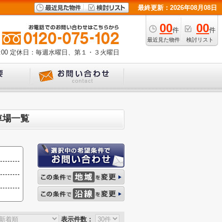
最終更新：2026年08月08日
00
00
件
件
最近見た物件
検討リスト
00
定休日：毎週水曜日、第１・３火曜日
車場一覧
表示件数：