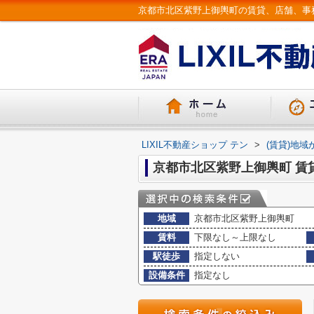
LIXIL不動産ショップ テン
>
(賃貸)地域
京都市北区紫野上御輿町 賃
地域
京都市北区紫野上御輿町
賃料
下限なし～上限なし
駅徒歩
指定しない
設備条件
指定なし