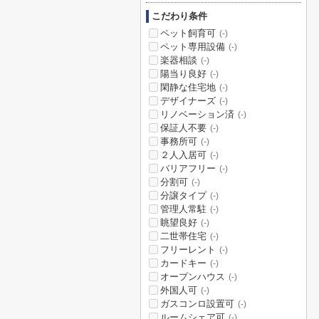
こだわり条件
ペット飼育可
(-)
ペット専用設備
(-)
楽器相談
(-)
陽当り良好
(-)
閑静な住宅地
(-)
デザイナーズ
(-)
リノベーション済
(-)
保証人不要
(-)
事務所可
(-)
２人入居可
(-)
バリアフリー
(-)
分割可
(-)
分譲タイプ
(-)
管理人常駐
(-)
眺望良好
(-)
二世帯住宅
(-)
フリーレント
(-)
カードキー
(-)
オープンハウス
(-)
外国人可
(-)
ガスコンロ設置可
(-)
ルームシェア可
(-)