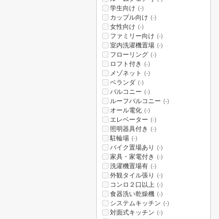
学生向け
(-)
カップル向け
(-)
女性向け
(-)
ファミリー向け
(-)
室内洗濯機置場
(-)
フローリング
(-)
ロフト付き
(-)
メゾネット
(-)
ベランダ
(-)
バルコニー
(-)
ルーフバルコニー
(-)
オール電化
(-)
エレベーター
(-)
照明器具付き
(-)
駐輪場
(-)
バイク置場あり
(-)
家具・家電付き
(-)
洗濯機置場有
(-)
外観タイル張り
(-)
コンロ２口以上
(-)
食器洗い乾燥機
(-)
システムキッチン
(-)
対面式キッチン
(-)