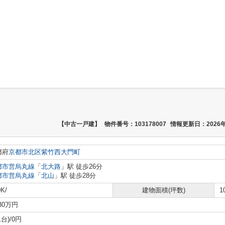
【中古一戸建】
物件番号：103178007
情報更新日：2026年
都府
京都市北区
紫竹西大門町
都市営烏丸線
「
北大路
」駅 徒歩26分
都市営烏丸線
「
北山
」駅 徒歩28分
K/
建物面積(坪数)
1
680万円
1台)/0円