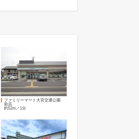
ファミリーマート大宮交通公園
前店
約52m／1分