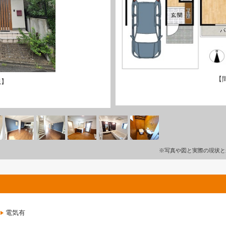
【
観】
※写真や図と実際の現状と
電気有