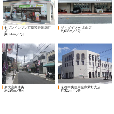
セブンイレブン京都紫野泉堂町
ザ・ダイソー 北山店
店
約633m／8分
約526m／7分
新大宮商店街
京都中央信用金庫紫野支店
約620m／8分
約325m／5分