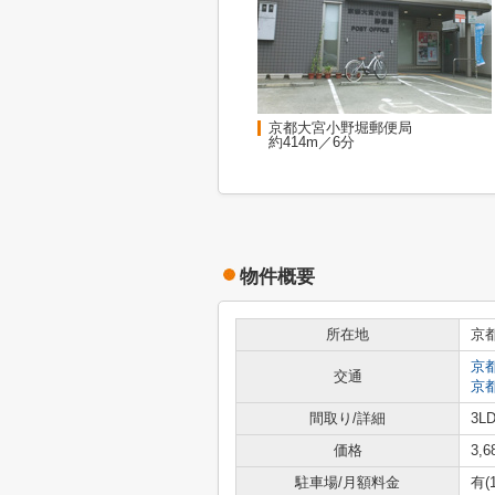
京都大宮小野堀郵便局
約414m／6分
物件概要
所在地
京
京
交通
京
間取り/詳細
3LD
価格
3,
駐車場/月額料金
有(