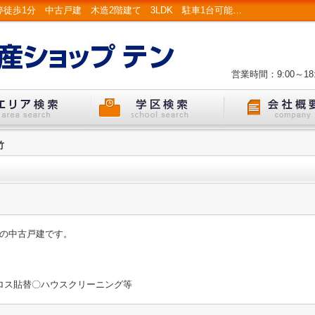
K22076-紫竹｜市バス「大宮交通公園前」停徒歩1分 中古戸建 木造2階建て 3LDK 駐車1台可能 LDK19.25帖 周辺買物施設充実 紫竹小学校 加茂川中学校｜京都市左京区・北区 戸建て・マンション | LIXIL不動産ショップ テン
営業時間：9:00～18:
竹
分の中古戸建です。
ロス貼替〇ハウスクリーニング等