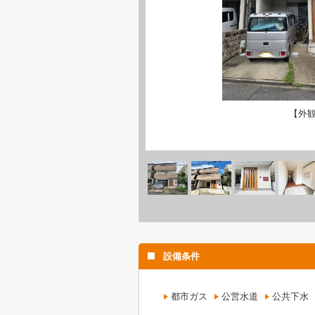
【外
設備条件
都市ガス
公営水道
公共下水