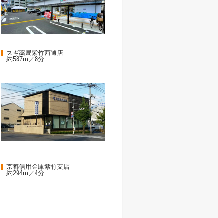
スギ薬局紫竹西通店
約587m／8分
京都信用金庫紫竹支店
約294m／4分