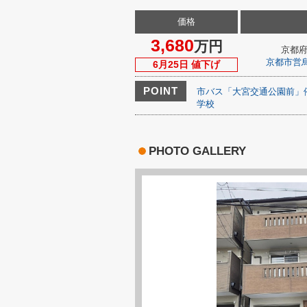
価格
3,680
万円
京都
京都市営
6月25日 値下げ
POINT
市バス「大宮交通公園前」
学校
PHOTO GALLERY