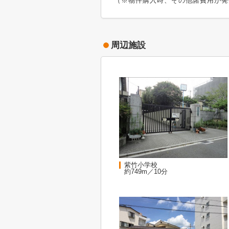
（※物件購入時、その他諸費用が発
周辺施設
紫竹小学校
約749m／10分