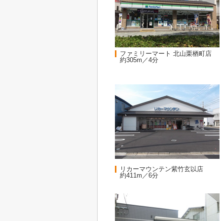
ファミリーマート 北山栗栖町店
約305m／4分
リカーマウンテン紫竹玄以店
約411m／6分