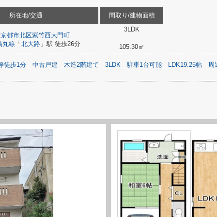
所在地/交通
間取り/建物面積
3LDK
府
京都市北区
紫竹西大門町
烏丸線
「
北大路
」駅 徒歩26分
105.30㎡
停徒歩1分
中古戸建
木造2階建て
3LDK
駐車1台可能
LDK19.25帖
周