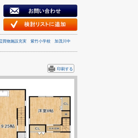
辺買物施設充実
紫竹小学校
加茂川中
印刷する