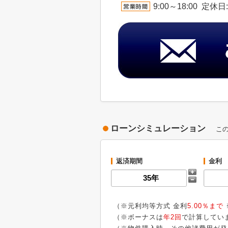
9:00～18:00 
ローンシミュレーション
こ
返済期間
金利
（※元利均等方式 金利
5.00％まで
（※ボーナスは
年2回
で計算してい