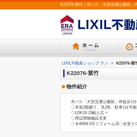
LIXIL不動産ショップ テン
>
K22076-紫
K22076-紫竹
物件紹介
市バス「大宮交通公園前」停徒歩1
◇木造2階建て、3LDK、駐車1台可能
◇LDK19.25帖と広々
◇周辺買物施設充実
◇令和8年3月リフォーム済〇全室ク