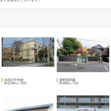
生する場合がございます）
加茂川中学校
紫野保育園
約1136m／15分
約358m／5分