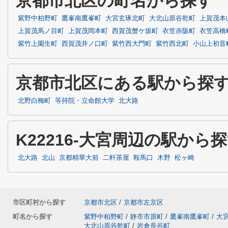
京都市北区の町名から探す
紫野中柏野町
鷹峯南鷹峯町
大宮玄琢北町
大北山原谷乾町
上賀茂本
上賀茂馬ノ目町
上賀茂岡本町
西賀茂蟹ケ坂町
衣笠赤阪町
衣笠高橋
紫竹上園生町
西賀茂井ノ口町
紫竹西大門町
紫竹西北町
小山上初音
京都市北区にある駅から探
北野白梅町
等持院・立命館大学
北大路
K22216-大宮周辺の駅から
北大路
北山
京都精華大前
二軒茶屋
鞍馬口
木野
松ヶ崎
市区町村から探す
京都市北区
/
京都市左京区
町名から探す
紫野中柏野町
/
静市市原町
/
鷹峯南鷹峯町
/
大
大北山原谷乾町
/
岩倉長谷町