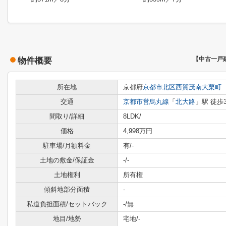
物件概要
【中古一戸
所在地
京都府
京都市北区
西賀茂南大栗町
交通
京都市営烏丸線
「
北大路
」駅 徒歩
間取り/詳細
8LDK/
価格
4,998万円
駐車場/月額料金
有/-
土地の敷金/保証金
-/-
土地権利
所有権
傾斜地部分面積
-
私道負担面積/セットバック
-/無
地目/地勢
宅地/-