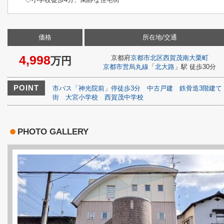
価格
所在地/交通
4,998
京都府
京都市北区
西賀茂南大栗町
万円
京都市営烏丸線
「
北大路
」駅 徒歩30分
POINT
市バス「神光院前」停徒歩3分
中古戸建
鉄骨造3階建て
街
大宮小学校
西賀茂中学校
PHOTO GALLERY