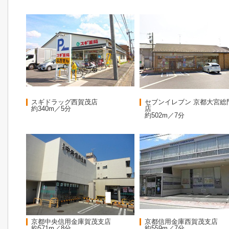
スギドラッグ西賀茂店
セブンイレブン 京都大宮総
約340m／5分
店
約502m／7分
京都中央信用金庫賀茂支店
京都信用金庫西賀茂支店
約571m／8分
約559m／7分