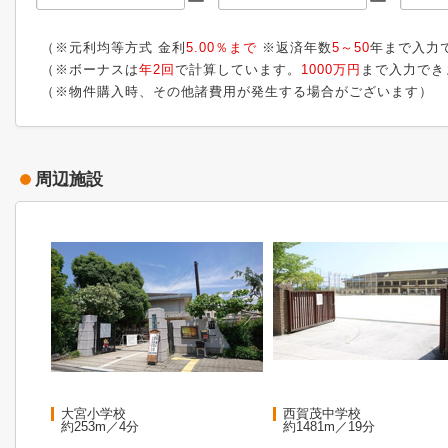
（※元利均等方式 金利
5.00％まで
※返済年数
5～50
年まで入力
（※ボーナスは
年2回
で計算しています。
1000万円
まで入力でき
（※物件購入時、その他諸費用が発生する場合がございます）
周辺施設
大宮小学校
西賀茂中学校
約253m／4分
約1481m／19分