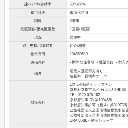
建ぺい率/容積率
50%/80%
都市計画
市街化区域
階建
3階建
総区画数/販売区画数
1区画/1区画
現況
居住中
取引態様/引渡時期
仲介/相談
物件番号
104350810
閑静な住宅地
眺望良好
都市
設備条件
増築未登記部分有り
備考
建蔽率・容積率オーバー
LIXIL不動産ショップテン
京都府京都市北区小山北大野町66
TEL:0120-075-102
京都府知事 (7) 第10043号
取扱会社
京都府知事許可（般-4）第31075号
公益社団法人全国宅地建物取引業
公益社団法人全国宅地建物取引業
ERA LIXIL不動産ショップ