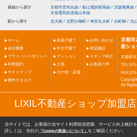
路線から探す
京都市営烏丸線
/
叡山電鉄鞍馬線
/
京阪鴨東線
/
京福電気鉄道嵐山本線
駅から探す
北大路
/
北野白梅町
/
神宮丸太町
/
出町柳
/
北
京都市
ホーム
新築戸建て
お問い合わせ
産ショ
会社概要
中古戸建て
周辺施設
プライバシーポリシー
マンション
スタッフ紹介
京都府京
利用規約
土地
お客様の声
TEL:075-
サイトマップ
その他・店舗
FAX:075
Copyri
物件カタログ
All Righ
LIXIL不動産ショップ加
当サイトでは、お客様の当サイト利用状況把握、サービス向上検討を目
詳しくは、当社の
をご確認ください。
「Cookieの取扱いについて」