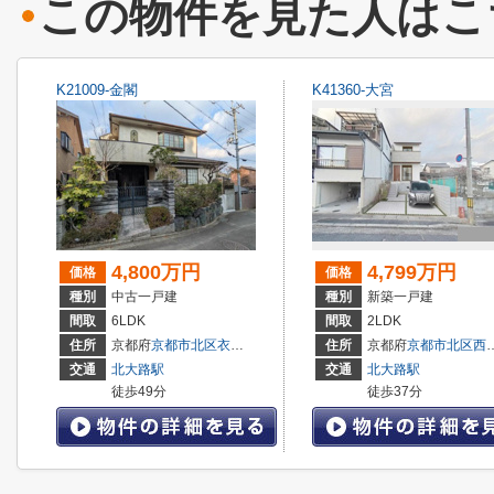
この物件を見た人はこ
K21009-金閣
K41360-大宮
4,800万円
4,799万円
価格
価格
種別
中古一戸建
種別
新築一戸建
間取
6LDK
間取
2LDK
住所
京都府
京都市北区
衣笠赤阪町
住所
京都府
京都市北区
西賀茂大深町
交通
北大路駅
交通
北大路駅
徒歩49分
徒歩37分