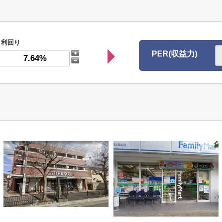
利回り
PER(収益力)