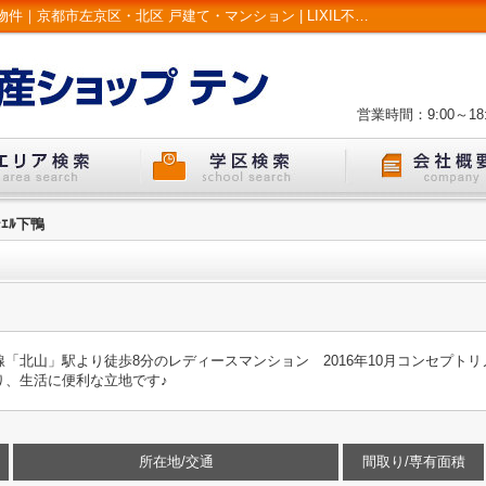
S51771-ｺｽﾓｴﾙ下鴨2階｜オーナーチェンジ物件｜京都市左京区・北区 戸建て・マンション | LIXIL不動産ショップ テン
営業時間：9:00～18:
ｽﾓｴﾙ下鴨
「北山」駅より徒歩8分のレディースマンション 2016年10月コンセプトリ
り、生活に便利な立地です♪
所在地/交通
間取り/専有面積