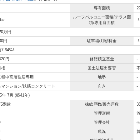
専有面積
2
ルーフバルコニー面積/テラス面
39㎡
-/
積/専用庭面積
020万円
180円
駐車場/月額料金
-/
7.64%
/-
,520円
修繕積立基金
-
有権
国土法届出要否
二種中高層住居専用
地勢
-
古マンション/鉄筋コンクリート
向き
-
85年 7月 (築41年)
/5階建
棟総戸数/販売戸数
3
管理形態
駐
管理会社
介
現況