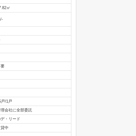
7.82㎡
-/-
-
不要
5戸/1戸
管理会社に全部委託
㈱デ・リード
賃貸中