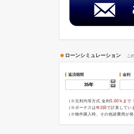
ローンシミュレーション
こ
返済期間
金利
（※元利均等方式 金利
5.00％まで
（※ボーナスは
年2回
で計算してい
（※物件購入時、その他諸費用が発