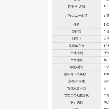
間取り/詳細
1R
バルコニー面積
2.
価格
1,
管理費
9,
利回り
表面
修繕積立金
12
土地権利
所
用途地域
第
種別/構造
中
築年月（築年数）
19
所在階/階建
2階
管理組合有無
有
管理員の勤務形態
常
取引態様
仲