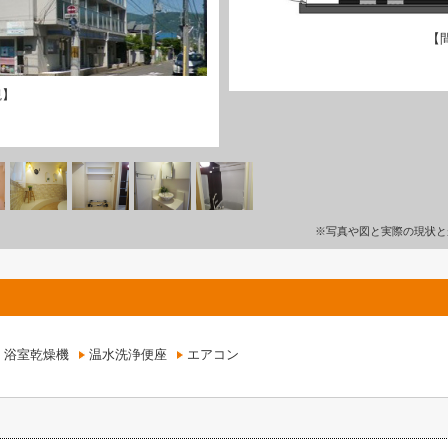
【
観】
※写真や図と実際の現状と
浴室乾燥機
温水洗浄便座
エアコン