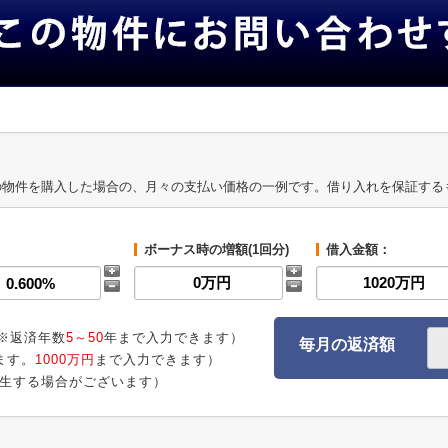
の物件を購入した場合の、月々の支払い価格の一例です。借り入れを保証する
ボーナス時の増額(1回分)
借入金額：
※返済年数
5～50
年まで入力できます）
毎月の返済額
ます。
1000万円
まで入力できます）
生する場合がございます）