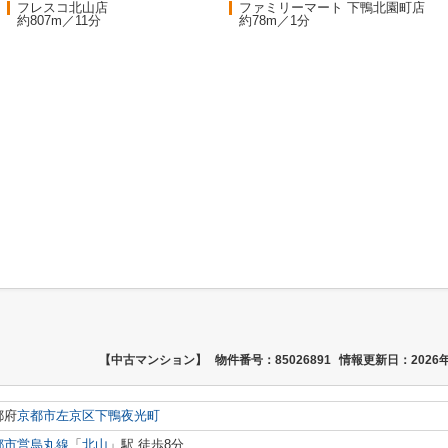
フレスコ北山店
ファミリーマート 下鴨北園町店
約807m／11分
約78m／1分
【中古マンション】
物件番号：85026891
情報更新日：2026年
都府
京都市左京区
下鴨夜光町
都市営烏丸線
「
北山
」駅 徒歩8分