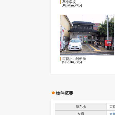
葵小学校
約578m／8分
京都北山郵便局
約631m／8分
物件概要
所在地
京
交通
京