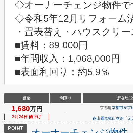
◇オーナーチェンジ物件で
◇令和5年12月リフォーム
・畳表替え・ハウスクリー
■賃料：89,000円
■年間収入：1,068,000円
■表面利回り：約5.9％
価格
利回り
所在地/
1,680
万円
京都府
京都市左京
-
2月24日 値下げ
叡山電鉄叡山本線
「
元
POINT
オーナーチェンジ物件