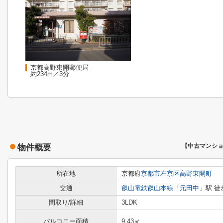
京都高野東開郵便局
約234m／3分
物件概要
【中古マンシ
所在地
京都府
京都市左京区
高野東開町
交通
叡山電鉄叡山本線
「
元田中
」駅 徒
間取り/詳細
3LDK
バルコニー面積
9.43㎡