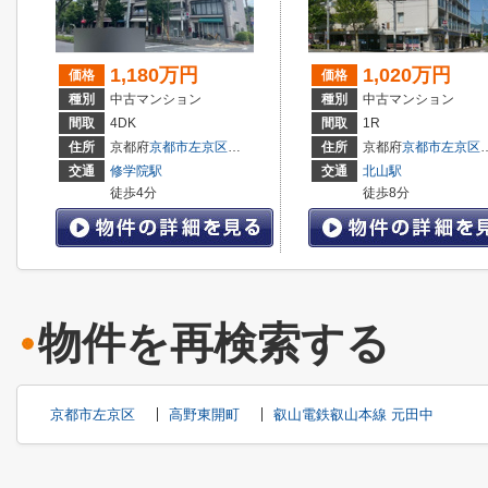
1,180万円
1,020万円
価格
価格
種別
中古マンション
種別
中古マンション
間取
4DK
間取
1R
住所
京都府
京都市左京区
山端壱町田町
住所
京都府
京都市左京区
交通
修学院駅
交通
北山駅
徒歩4分
徒歩8分
物件を再検索する
京都市左京区
高野東開町
叡山電鉄叡山本線 元田中