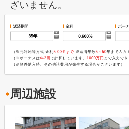
ざいません。
返済期間
金利
ボーナ
（※元利均等方式 金利
5.00％まで
※返済年数
5～50
年まで入力
（※ボーナスは
年2回
で計算しています。
1000万円
まで入力でき
（※物件購入時、その他諸費用が発生する場合がございます）
周辺施設