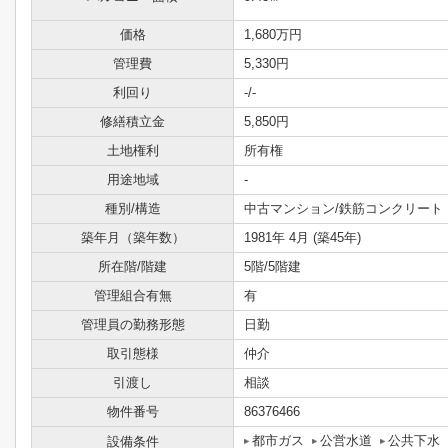
価格
1,680万円
管理費
5,330円
利回り
-
/-
修繕積立金
5,850円
土地権利
所有権
用途地域
-
種別/構造
中古マンション/鉄筋コンクリート
築年月（築年数）
1981年 4月 (築45年)
所在階/階建
5階/5階建
管理組合有無
有
管理員の勤務形態
日勤
取引態様
仲介
引渡し
相談
物件番号
86376466
都市ガス
公営水道
公共下水
設備条件