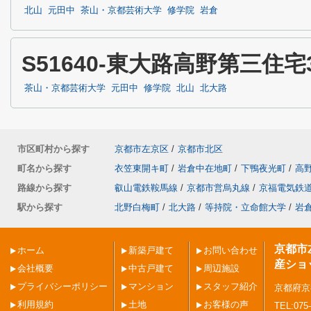
北山
元田中
茶山・京都芸術大学
修学院
岩倉
S51640-東大路高野第三住
茶山・京都芸術大学
元田中
修学院
北山
北大路
市区町村から探す
京都市左京区
/
京都市北区
町名から探す
衣笠東開キ町
/
岩倉中在地町
/
下鴨夜光町
/
高
路線から探す
叡山電鉄鞍馬線
/
京都市営烏丸線
/
京福電気鉄
駅から探す
北野白梅町
/
北大路
/
等持院・立命館大学
/
岩
京都市
ホーム
新築戸建て
お問い合わせ
産ショ
会社概要
中古戸建て
周辺施設
プライバシーポリシー
マンション
スタッフ紹介
京都府京
利用規約
土地
お客様の声
TEL:075-