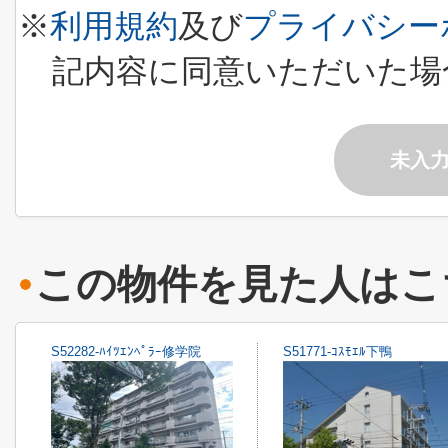
※
利用規約
及び
プライバシー
記内容に同意いただいた場
未入
この物件を見た人はこ
S52282-ﾊｲﾂｴﾝﾍﾟﾗｰ修学院
S51771-ｺｽﾓｴﾙ下鴨