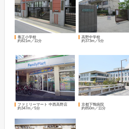
養正小学校
高野中学校
約821m／11分
約373m／5分
ファミリーマート 中西高野店
京都下鴨病院
約347m／5分
約850m／11分