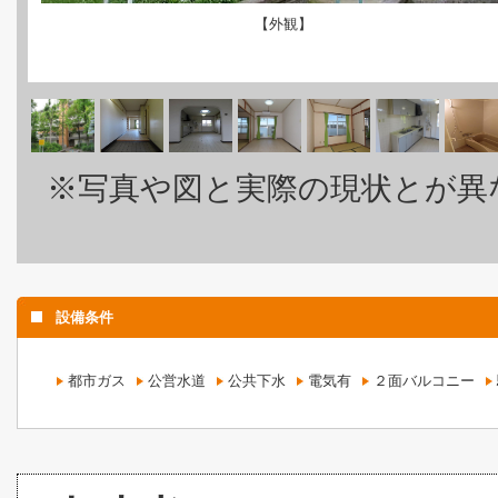
【外観】
※写真や図と実際の現状とが異
設備条件
都市ガス
公営水道
公共下水
電気有
２面バルコニー