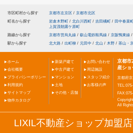
市区町村から探す
京都市左京区
/
京都市北区
町名から探す
岩倉木野町
/
北白川西町
/
吉田橘町
/
田中春菜
上賀茂朝露ケ原町
路線から探す
京都市営烏丸線
/
叡山電鉄鞍馬線
/
京阪鴨東線
/
駅から探す
北大路
/
出町柳
/
元田中
/
北山
/
木野
/
茶山・
京都市
ホーム
新築戸建て
お問い合わせ
産ショ
会社概要
中古戸建て
周辺施設
プライバシーポリシー
マンション
スタッフ紹介
京都府京
利用規約
土地
お客様の声
TEL:075-
サイトマップ
その他・店舗
FAX:075
Copyri
物件カタログ
All Righ
LIXIL不動産ショップ加