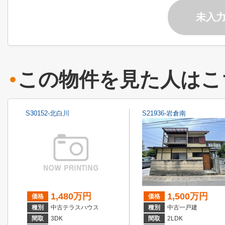
未入
この物件を見た人はこ
S30152-北白川
S21936-岩倉南
1,480万円
1,500万円
価格
価格
種別
中古テラスハウス
種別
中古一戸建
間取
3DK
間取
2LDK