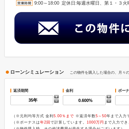
9:00～18:00 定休日:毎週水曜日、第１・３
ローンシミュレーション
この物件を購入した場合の、月々
返済期間
金利
ボーナ
（※元利均等方式 金利
5.00％まで
※返済年数
5～50
年まで入力
（※ボーナスは
年2回
で計算しています。
1000万円
まで入力でき
（※物件購入時、その他諸費用が発生する場合がございます）