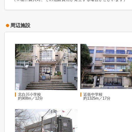
周辺施設
北白川小学校
近衛中学校
約908m／12分
約1325m／17分