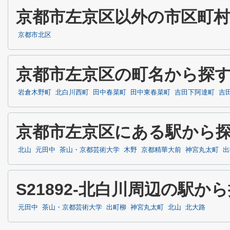
京都市左京区以外の市区町
京都市北区
京都市左京区の町名から探
岩倉木野町
北白川西町
田中春菜町
田中東春菜町
吉田下阿達町
吉
京都市左京区にある駅から
北山
元田中
茶山・京都芸術大学
木野
京都精華大前
神宮丸太町
出
S21892-北白川周辺の駅か
元田中
茶山・京都芸術大学
出町柳
神宮丸太町
北山
北大路