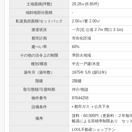
土地面積(坪数)
29.28㎡(8.85坪)
傾斜地部分面積
-
私道負担面積/セットバック
2.00㎡/要 2.00㎡
接道状況
一方(北 公道 2.7m 間口 3.1m)
都市計画
市街化区域
建ぺい率
60%
その他の法令上の制限
準防火地域
種別/構造
中古一戸建/木造
築年月（築年数）
1975年 5月 (築51年)
階建
2階建
取引態様/引渡時期
仲介/相談
物件番号
87644258
都市ガス
公共下水
設備条件
賃料：60,000円（更新料：２年
備考
幅員による容積率制限あり セッ
LIXIL不動産ショップテン