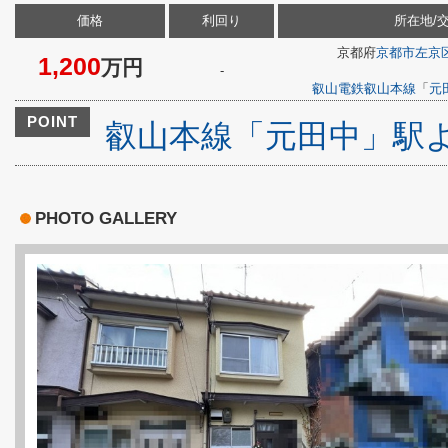
価格
利回り
所在地/
京都府
京都市左京
1,200
万円
-
叡山電鉄叡山本線
「
元
POINT
叡山本線「元田中」駅
PHOTO GALLERY