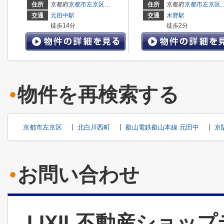
住所
京都府
京都市左京区
北白川西町
住所
京都府
京都市左京区
交通
元田中駅
交通
木野駅
徒歩14分
徒歩2分
物件を再検索する
京都市左京区
北白川西町
叡山電鉄叡山本線 元田中
京
お問い合わせ
LIXIL不動産ショッ