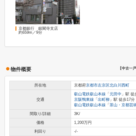
京都銀行 銀閣寺支店
約659m／9分
物件概要
【中古一
所在地
京都府
京都市左京区
北白川西町
叡山電鉄叡山本線
「
元田中
」駅 徒
交通
京阪鴨東線
「
出町柳
」駅 徒歩17分
叡山電鉄叡山本線
「
茶山・京都芸
間取り/詳細
3K/
価格
1,200万円
利回り
-
/-