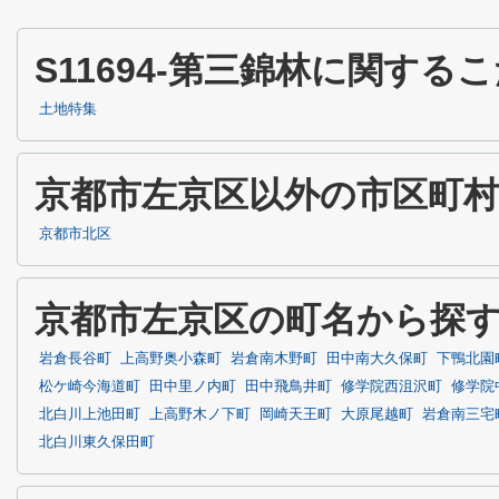
S11694-第三錦林に関す
土地特集
京都市左京区以外の市区町
京都市北区
京都市左京区の町名から探
岩倉長谷町
上高野奥小森町
岩倉南木野町
田中南大久保町
下鴨北園
松ケ崎今海道町
田中里ノ内町
田中飛鳥井町
修学院西沮沢町
修学院
北白川上池田町
上高野木ノ下町
岡崎天王町
大原尾越町
岩倉南三宅
北白川東久保田町