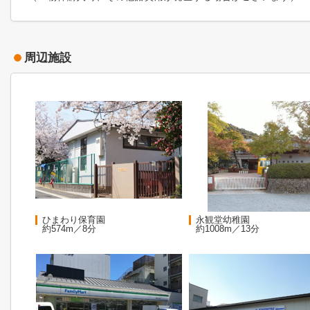
周辺施設
ひまわり保育園
永観堂幼稚園
約574m／8分
約1008m／13分