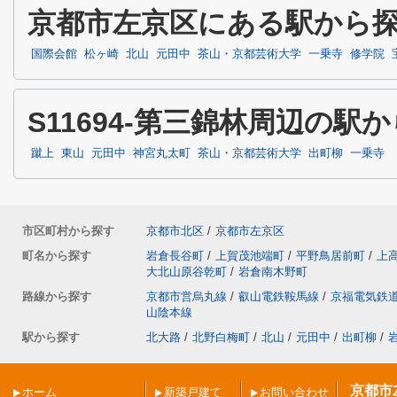
京都市左京区にある駅から
国際会館
松ヶ崎
北山
元田中
茶山・京都芸術大学
一乗寺
修学院
S11694-第三錦林周辺の駅
蹴上
東山
元田中
神宮丸太町
茶山・京都芸術大学
出町柳
一乗寺
市区町村から探す
京都市北区
/
京都市左京区
町名から探す
岩倉長谷町
/
上賀茂池端町
/
平野鳥居前町
/
上
大北山原谷乾町
/
岩倉南木野町
路線から探す
京都市営烏丸線
/
叡山電鉄鞍馬線
/
京福電気鉄
山陰本線
駅から探す
北大路
/
北野白梅町
/
北山
/
元田中
/
出町柳
/
京都市
ホーム
新築戸建て
お問い合わせ