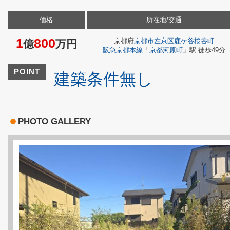
価格
所在地/交通
1
800
京都府
京都市左京区
鹿ケ谷桜谷町
億
万円
阪急京都本線
「
京都河原町
」駅 徒歩49分
POINT
建築条件無し
PHOTO GALLERY