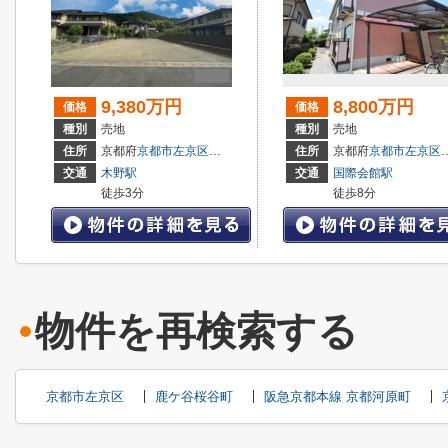
9,380万円
8,800万円
価格
価格
種別
売地
種別
売地
住所
京都府
京都市左京区
岩倉南木野町
住所
京都府
京都市左京区
交通
木野駅
交通
国際会館駅
徒歩3分
徒歩8分
物件を再検索する
京都市左京区
鹿ケ谷桜谷町
阪急京都本線 京都河原町