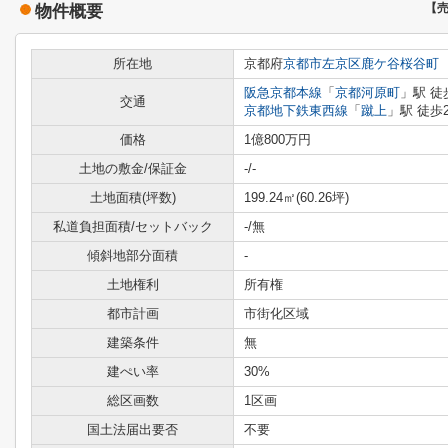
物件概要
【
所在地
京都府
京都市左京区
鹿ケ谷桜谷町
阪急京都本線
「
京都河原町
」駅 徒
交通
京都地下鉄東西線
「
蹴上
」駅 徒歩
価格
1億800万円
土地の敷金/保証金
-/-
土地面積(坪数)
199.24㎡(60.26坪)
私道負担面積/セットバック
-/無
傾斜地部分面積
-
土地権利
所有権
都市計画
市街化区域
建築条件
無
建ぺい率
30%
総区画数
1区画
国土法届出要否
不要