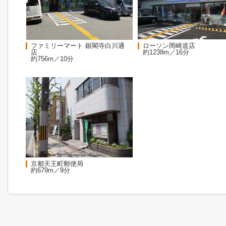
ファミリーマート 銀閣寺白川通
ローソン岡崎道店
店
約1238m／16分
約756m／10分
京都天王町郵便局
約679m／9分