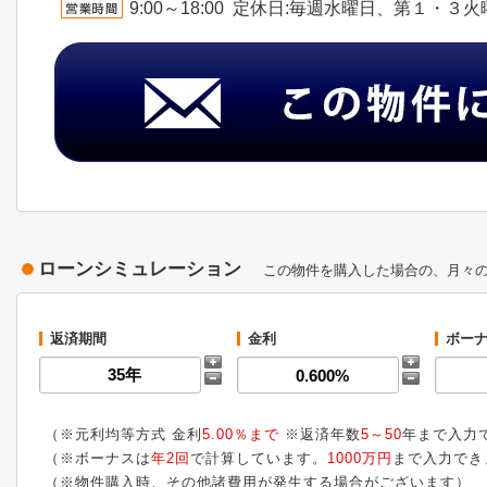
9:00～18:00 定休日:毎週水曜日、第１・３
ローンシミュレーション
この物件を購入した場合の、月々
返済期間
金利
ボーナ
（※元利均等方式 金利
5.00％まで
※返済年数
5～50
年まで入力
（※ボーナスは
年2回
で計算しています。
1000万円
まで入力でき
（※物件購入時、その他諸費用が発生する場合がございます）