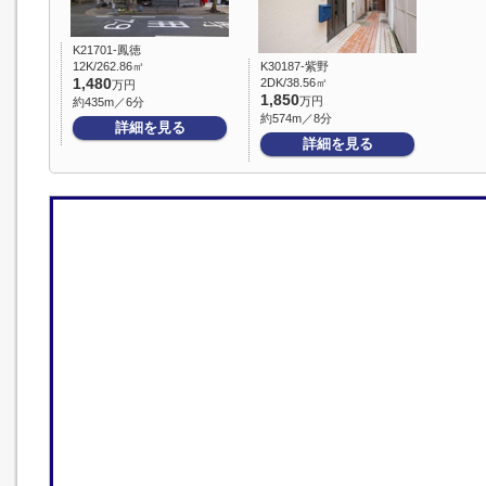
K21701-鳳徳
12K/262.86㎡
K30187-紫野
1,480
2DK/38.56㎡
万円
1,850
万円
約435m／6分
約574m／8分
詳細を見る
詳細を見る