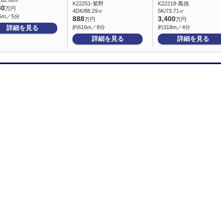
262.86㎡
K22251-紫野
K22218-鳳徳
80
万円
4DK/88.29㎡
5K/73.71㎡
5m／5分
888
3,400
万円
万円
詳細を見る
約616m／8分
約318m／4分
詳細を見る
詳細を見る