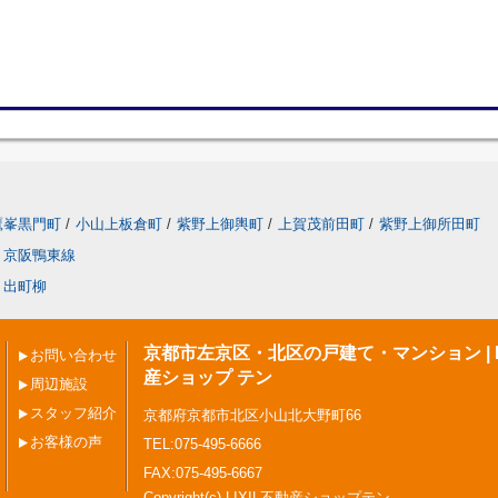
鷹峯黒門町
/
小山上板倉町
/
紫野上御輿町
/
上賀茂前田町
/
紫野上御所田町
京阪鴨東線
出町柳
京都市左京区・北区の戸建て・マンション | L
お問い合わせ
産ショップ テン
周辺施設
スタッフ紹介
京都府京都市北区小山北大野町66
お客様の声
TEL:075-495-6666
FAX:075-495-6667
Copyright(c) LIXIL不動産ショップテン