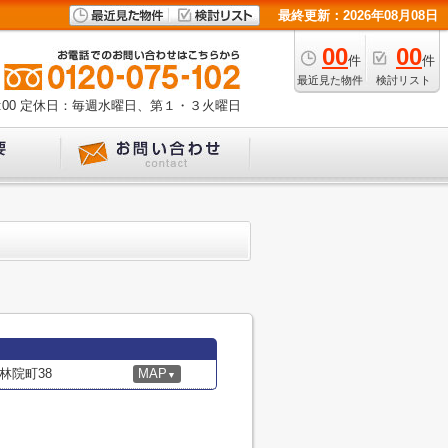
最終更新：2026年08月08日
00
00
件
件
最近見た物件
検討リスト
00
定休日：毎週水曜日、第１・３火曜日
林院町38
MAP
▼