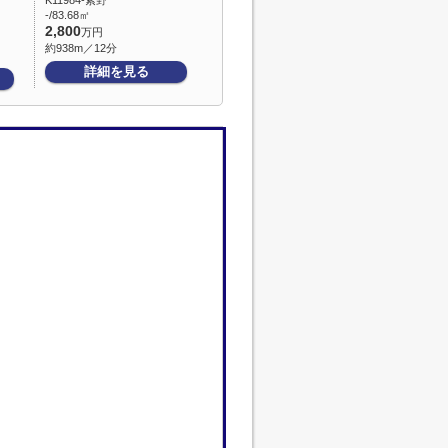
K11984-紫野
-/83.68㎡
2,800
万円
約938m／12分
詳細を見る