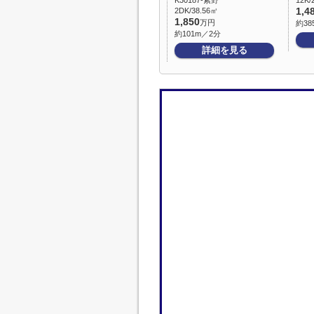
K30187-紫野
12K/
2DK/38.56㎡
1,4
1,850
万円
約38
約101m／2分
詳細を見る