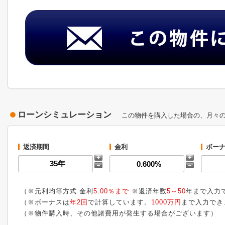
ローンシミュレーション
この物件を購入した場合の、月々
返済期間
金利
ボーナ
（※元利均等方式 金利
5.00％まで
※返済年数
5～50
年まで入力
（※ボーナスは
年2回
で計算しています。
1000万円
まで入力でき
（※物件購入時、その他諸費用が発生する場合がございます）