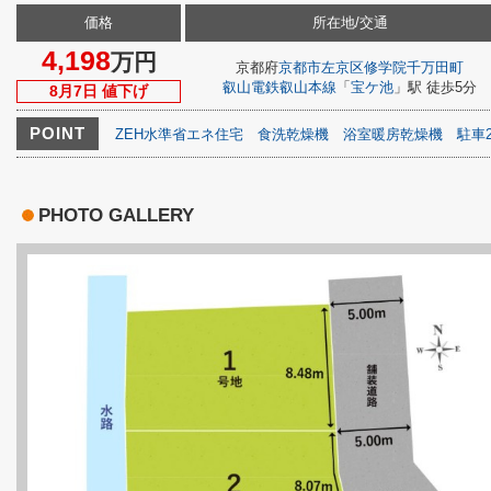
価格
所在地/交通
4,198
万円
京都府
京都市左京区
修学院千万田町
叡山電鉄叡山本線
「
宝ケ池
」駅 徒歩5分
8月7日 値下げ
POINT
ZEH水準省エネ住宅
食洗乾燥機
浴室暖房乾燥機
駐車
PHOTO GALLERY