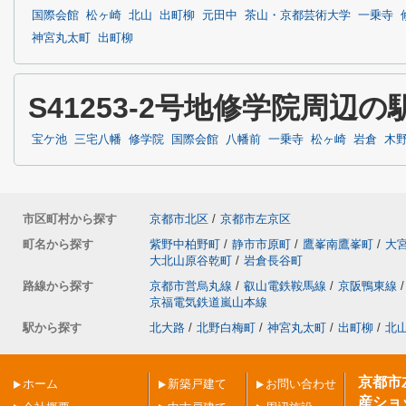
国際会館
松ヶ崎
北山
出町柳
元田中
茶山・京都芸術大学
一乗寺
神宮丸太町
出町柳
S41253-2号地修学院周辺
宝ケ池
三宅八幡
修学院
国際会館
八幡前
一乗寺
松ヶ崎
岩倉
木
市区町村から探す
京都市北区
/
京都市左京区
町名から探す
紫野中柏野町
/
静市市原町
/
鷹峯南鷹峯町
/
大
大北山原谷乾町
/
岩倉長谷町
路線から探す
京都市営烏丸線
/
叡山電鉄鞍馬線
/
京阪鴨東線
/
京福電気鉄道嵐山本線
駅から探す
北大路
/
北野白梅町
/
神宮丸太町
/
出町柳
/
北
京都市
ホーム
新築戸建て
お問い合わせ
産ショ