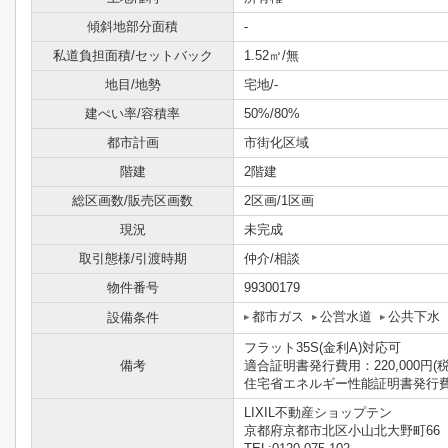
傾斜地部分面積
-
私道負担面積/セットバック
1.52㎡/無
地目/地勢
宅地/-
建ぺい率/容積率
50%/80%
都市計画
市街化区域
階建
2階建
総区画数/販売区画数
2区画/1区画
現況
未完成
取引態様/引渡時期
仲介/相談
物件番号
99300179
都市ガス
公営水道
公共下水
設備条件
フラット35S(金利A)対応可
備考
適合証明書発行費用：220,000円(税
住宅省エネルギー性能証明書発行費用：
LIXIL不動産ショップテン
京都府京都市北区小山北大野町66