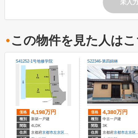
未入
この物件を見た人はこ
S41252-1号地修学院
S22346-第四錦林
4,198万円
4,380万円
価格
価格
種別
新築一戸建
種別
中古一戸建
間取
4LDK
間取
3K
住所
京都府
京都市左京区
修学院千万田町
住所
京都府
京都市左京区