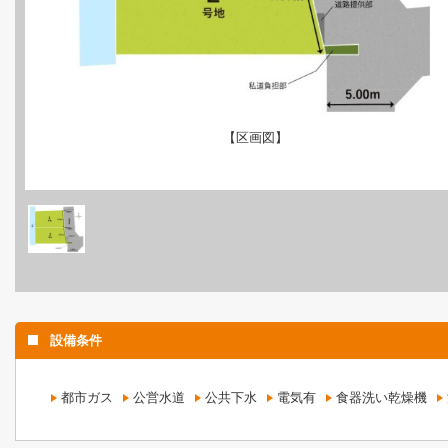
【区画図】
設備条件
都市ガス
公営水道
公共下水
電気有
食器洗い乾燥機