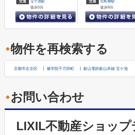
交通
宝ケ池駅
交通
出町柳駅
徒歩5分
徒歩9分
物件を再検索する
京都市左京区
修学院千万田町
叡山電鉄叡山本線 宝ケ池
お問い合わせ
LIXIL不動産ショッ