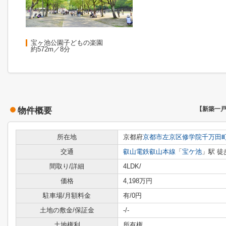
宝ヶ池公園子どもの楽園
約572m／8分
物件概要
【新築一
所在地
京都府
京都市左京区
修学院千万田
交通
叡山電鉄叡山本線
「
宝ケ池
」駅 徒
間取り/詳細
4LDK/
価格
4,198万円
駐車場/月額料金
有/0円
土地の敷金/保証金
-/-
土地権利
所有権