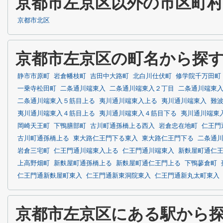
京都市左京区以外の市区町
京都市北区
京都市左京区の町名から探
静市市原町
岩倉幡枝町
吉田中大路町
北白川仕伏町
修学院千万田町
一乗寺松田町
二条通川端東入
二条通川端東入２丁目
二条通川端東
二条通川端東入５筋目上る
夷川通川端東入上る
夷川通川端東入
難
夷川通川端東入４筋目上る
夷川通川端東入４筋目下る
夷川通川端東
岡崎天王町
下鴨膳部町
古川町通孫橋上る西入
岩倉忠在地町
仁王門
古川町通孫橋上る
東大路仁王門下る東入
東大路仁王門下る
二条通
岩倉三宅町
仁王門通川端東入上る
仁王門通川端東入
新麩屋町通仁
上高野畑町
新麩屋町通孫橋上る
新麩屋町通仁王門上る
下鴨蓼倉町
仁王門通新麩屋町東入
仁王門通新東洞院東入
仁王門通新丸太町東入
京都市左京区にある駅から